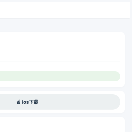
🍎 ios下载