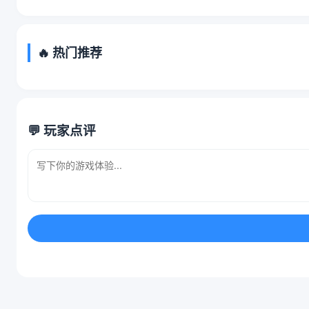
🔥 热门推荐
💬 玩家点评