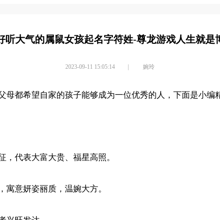
好听大气的属鼠女孩起名字符姓-尊龙游戏人生就是
2023-09-11 15:05:14
|
婉玲
父母都希望自家的孩子能够成为一位优秀的人，下面是小编精
征，代表大富大贵、福星高照。
，寓意妍姿丽质，温婉大方。