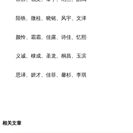
陌铁、微桂、晓铭、风宇、文泽
颜怜、霜霜、佳露、诗佳、忆熙
义诚、棣成、圣龙、桐昌、玉滨
思译、妍才、佳菲、馨杉、李琪
相关文章