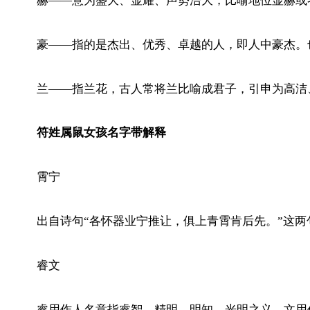
赫——意为盛大、显耀、声势浩大，比喻地位显赫或
豪——指的是杰出、优秀、卓越的人，即人中豪杰。
兰——指兰花，古人常将兰比喻成君子，引申为高洁
符姓属鼠女孩名字带解释
霄宁
出自诗句“各怀器业宁推让，俱上青霄肯后先。”这
睿文
睿用作人名意指睿智，精明，明知，光明之义，文用