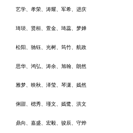
艺学、孝荣、涛耀、军希、进庆
琦琰、贤桓、萱金、琦蕊、梦婵
松阳、驰钰、光树、筠竹、航政
思华、鸿弘、涛余、旭翰、朗然
雅梦、映秋、泽莹、琴潇、嫣然
俐甜、楒秀、瑾文、嫣鹭、洪文
鼎向、嘉盛、宏毅、骏辰、守烨