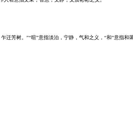
乍迁芳树。”“暄”意指淡泊，宁静，气和之义，“和”意指