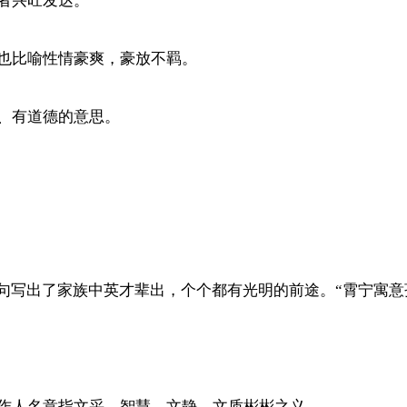
者兴旺发达。
也比喻性情豪爽，豪放不羁。
、有道德的意思。
两句写出了家族中英才辈出，个个都有光明的前途。“霄宁寓
作人名意指文采，智慧，文静，文质彬彬之义。