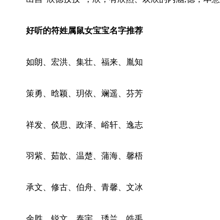
好听的符姓属鼠女宝宝名字推荐
如朗、宏洪、集壮、福来、胤知
策勇、晗颖、玥依、斓遥、芬芳
祥发、倓思、政泽、峪轩、逸志
羽紫、茹歆、温楚、蒲海、馨梧
承文、修古、伯舟、青馨、文冰
余胜、锐文、泰宇、琇兰、皓禹