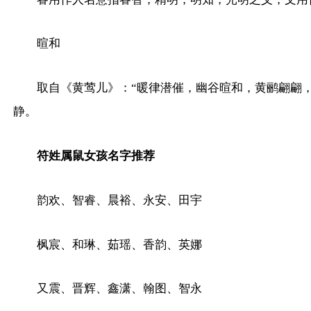
暄和
取自《黄莺儿》：“暖律潜催，幽谷暄和，黄鹂翩翩，
静。
符姓属鼠女孩名字推荐
韵欢、智睿、晨裕、永安、田宇
枫宸、和琳、茹瑶、香韵、英娜
又震、晋辉、鑫潇、翰图、智永