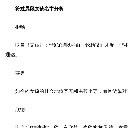
符姓属鼠女孩名字分析
彬畅
取自《文赋》：“颂优游以彬蔚，论精微而朗畅。”“
通达。
赛男
如今的女孩的社会地位其实和男孩平等，而且父母对
欣德
出自“欣德孜孜”，欣，有欣然、欢欣的内涵;德，本