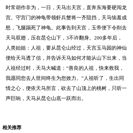
时常胡作非为，一日，天马出天宫，直奔东海要硬闯龙
宫。守宫门的神龟带领虾兵蟹将一齐阻挡，天马恼羞成
怒，飞腿踢死了神龟。此事告到天宫，玉帝便下令削去
天马双翅，压在昆仑山下，3不许翻身。200多年后，
人类始姐：人祖，要从昆仑山经过，天宫玉马园的神仙
便给天马透了信，并告诉天马如何才能从山下出来，当
人祖经过时，天马大喊道：“善良的人祖，快来救我，
我愿同您去人世间终生为您效力。”人祖听了，生出同
情之心，便依天马所言，砍去了山顶上的桃树，只听一
声巨响，天马从昆仑山底一跃而出。
相关推荐