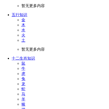
暂无更多内容
五行知识
金
木
水
火
土
暂无更多内容
十二生肖知识
鼠
牛
虎
兔
龙
蛇
马
羊
猴