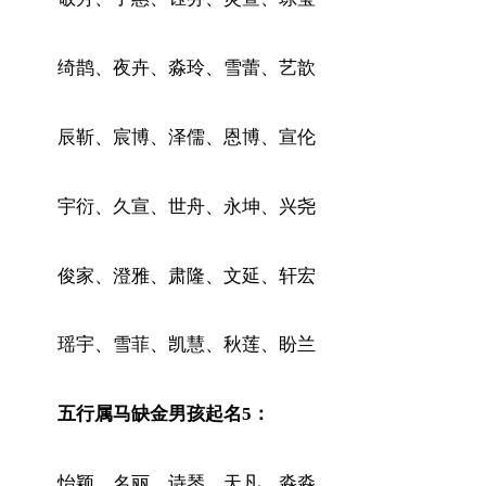
绮鹊、夜卉、淼玲、雪蕾、艺歆
辰靳、宸博、泽儒、恩博、宣伦
宇衍、久宣、世舟、永坤、兴尧
俊家、澄雅、肃隆、文延、轩宏
瑶宇、雪菲、凯慧、秋莲、盼兰
五行属马缺金男孩起名5：
怡颖、名丽、诗琴、天凡、淼淼