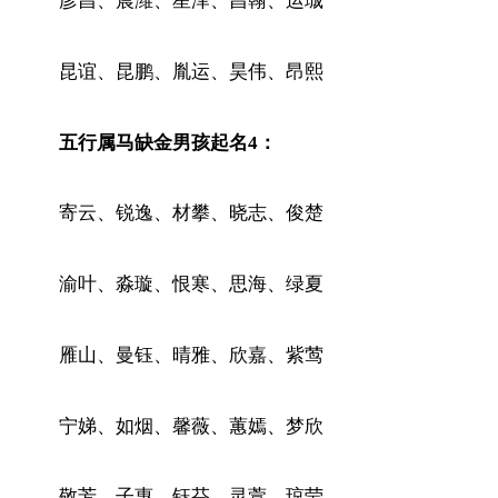
彦昌、晨潍、星泽、昌翰、运珹
昆谊、昆鹏、胤运、昊伟、昂熙
五行属马缺金男孩起名4：
寄云、锐逸、材攀、晓志、俊楚
渝叶、淼璇、恨寒、思海、绿夏
雁山、曼钰、晴雅、欣嘉、紫莺
宁娣、如烟、馨薇、蕙嫣、梦欣
敬芳、子惠、钰芬、灵萱、琼莹