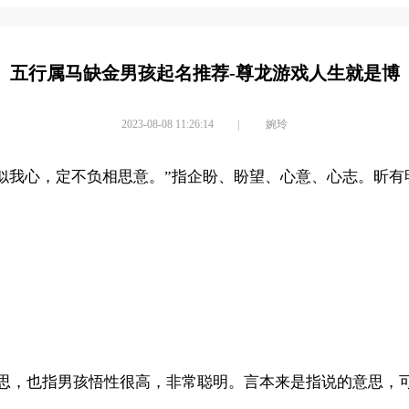
五行属马缺金男孩起名推荐-尊龙游戏人生就是博
2023-08-08 11:26:14
|
婉玲
心似我心，定不负相思意。”指企盼、盼望、心意、心志。昕
!
意思，也指男孩悟性很高，非常聪明。言本来是指说的意思，