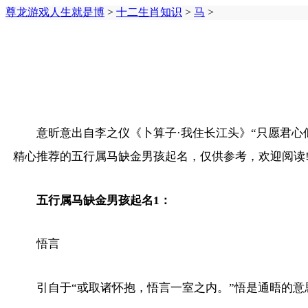
尊龙游戏人生就是博
>
十二生肖知识
>
马
>
意昕意出自李之仪《卜算子·我住长江头》“只愿君
精心推荐的五行属马缺金男孩起名，仅供参考，欢迎阅读
五行属马缺金男孩起名1：
悟言
引自于“或取诸怀抱，悟言一室之内。”悟是通晤的