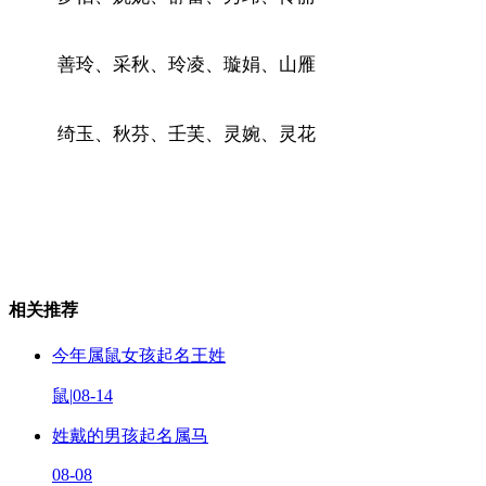
善玲、采秋、玲凌、璇娟、山雁
绮玉、秋芬、壬芙、灵婉、灵花
相关推荐
今年属鼠女孩起名王姓
鼠
|
08-14
姓戴的男孩起名属马
08-08