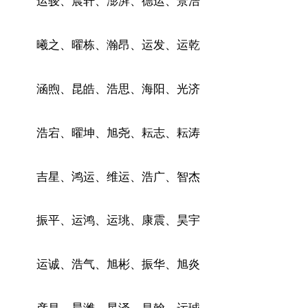
运骏、晨轩、澎湃、德运、景浩
曦之、曜栋、瀚昂、运发、运乾
涵煦、昆皓、浩思、海阳、光济
浩宕、曜坤、旭尧、耘志、耘涛
吉星、鸿运、维运、浩广、智杰
振平、运鸿、运珧、康震、昊宇
运诚、浩气、旭彬、振华、旭炎