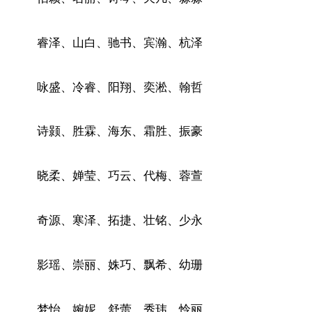
睿泽、山白、驰书、宾瀚、杭泽
咏盛、冷睿、阳翔、奕淞、翰哲
诗颢、胜霖、海东、霜胜、振豪
晓柔、婵莹、巧云、代梅、蓉萱
奇源、寒泽、拓捷、壮铭、少永
影瑶、崇丽、姝巧、飘希、幼珊
梦怡、婉妮、舒蕾、秀玮、怜丽