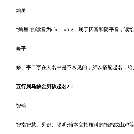
灿星
“灿星”的读音为càn xīng，属于仄音和阴平
修平
修、平二字在人名中是不常见的，所以搭配起名，给
五行属马缺金男孩起名2：
智翰
智指智慧、见识、聪明;翰本义指雉科的锦鸡或山鸡