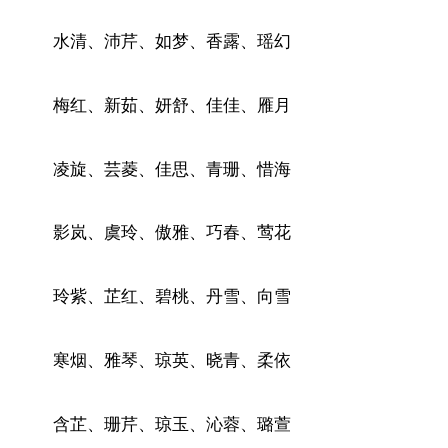
水清、沛芹、如梦、香露、瑶幻
梅红、新茹、妍舒、佳佳、雁月
凌旋、芸菱、佳思、青珊、惜海
影岚、虞玲、傲雅、巧春、莺花
玲紫、芷红、碧桃、丹雪、向雪
寒烟、雅琴、琼英、晓青、柔依
含芷、珊芹、琼玉、沁蓉、璐萱