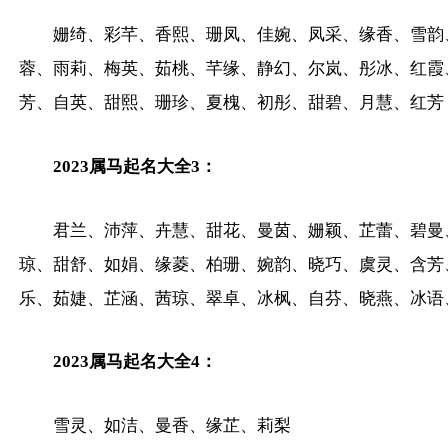
姗绮、彩芊、香熙、珊凤、佳婉、凤采、缘香、雪韵
蓉、雨莉、梅英、茹桃、芊缘、静幻、尔岚、彤冰、红霞
芳、自英、甜熙、珊珍、夏槐、初彤、甜碧、月慧、红芳
2023属马起名大全3：
君兰、沛萍、卉慧、甜花、曼茵、姗颖、芷蕾、碧曼
琼、甜舒、如娟、缘菱、柏珊、婉韵、晓巧、虞灵、含芳
乐、茹婕、芷涵、茜琼、翠卓、冰枫、自芬、晓燕、冰语
2023属马起名大全4：
雪灵、如洁、曼香、缘芷、莉梨