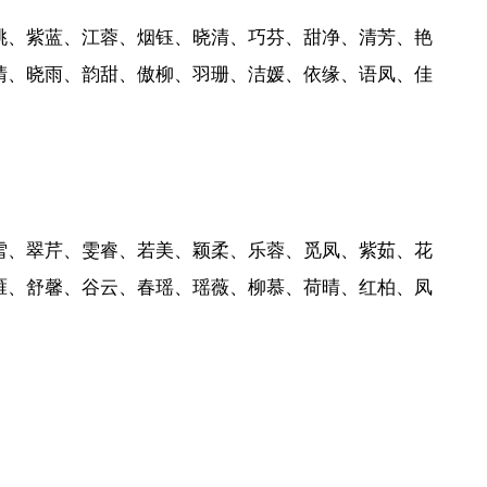
桃、紫蓝、江蓉、烟钰、晓清、巧芬、甜净、清芳、艳
晴、晓雨、韵甜、傲柳、羽珊、洁媛、依缘、语凤、佳
雪、翠芹、雯睿、若美、颖柔、乐蓉、觅凤、紫茹、花
雁、舒馨、谷云、春瑶、瑶薇、柳慕、荷晴、红柏、凤