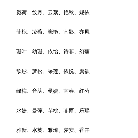
觅荷、纹月、云絮、艳秋、妮依
菲槐、凌薇、晓艳、南影、亦凤
珊叶、幼珊、依怡、诗菲、幻莲
歆彤、梦松、采莲、依悦、虞颖
绿梅、音菡、曼婕、南春、红芍
水婕、曼萍、芊桃、菲雨、乐瑶
雅新、水英、雅琦、梦安、香卉