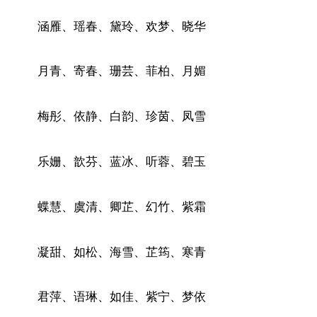
涵雁、瑶春、黛玲、欢梦、晓华
月青、寄春、珊芸、菲柏、月媚
梅彤、依静、白韵、珍茵、凤雪
乐姗、歆芬、蓝冰、听蓉、碧玉
蝶慧、虞清、卿芷、幻竹、紫霜
凝甜、如松、海雪、芷筠、寒青
君萍、语琳、如佳、紫宁、梦依