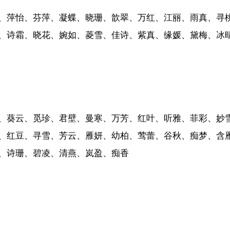
、萍怡、芬萍、凝蝶、晓珊、歆翠、万红、江丽、雨真、寻
、诗霜、晓花、婉如、菱雪、佳诗、紫真、缘媛、黛梅、冰
、葵云、觅珍、君壁、曼寒、万芳、红叶、听雅、菲彩、妙
、红豆、寻雪、芳云、雁妍、幼柏、莺蕾、谷秋、痴梦、含
、诗珊、碧凌、清燕、岚盈、痴香