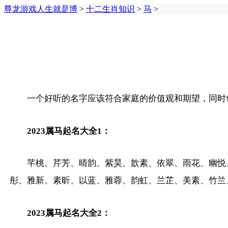
尊龙游戏人生就是博
>
十二生肖知识
>
马
>
一个好听的名字应该符合家庭的价值观和期望，同时也
2023属马起名大全1：
芊桃、芹芳、晴韵、紫昊、歆素、依翠、雨花、幽悦
彤、雅新、素昕、以蓝、雅蓉、韵虹、兰芷、美素、竹兰
2023属马起名大全2：