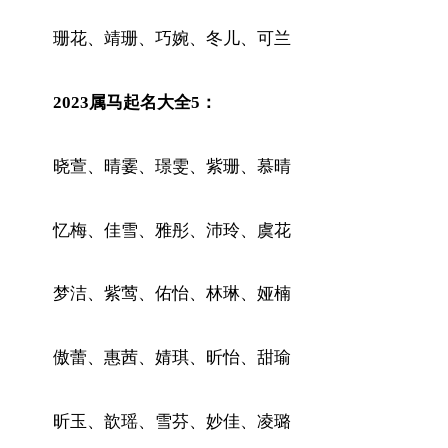
珊花、靖珊、巧婉、冬儿、可兰
2023属马起名大全5：
晓萱、晴霎、璟雯、紫珊、慕晴
忆梅、佳雪、雅彤、沛玲、虞花
梦洁、紫莺、佑怡、林琳、娅楠
傲蕾、惠茜、婧琪、昕怡、甜瑜
昕玉、歆瑶、雪芬、妙佳、凌璐