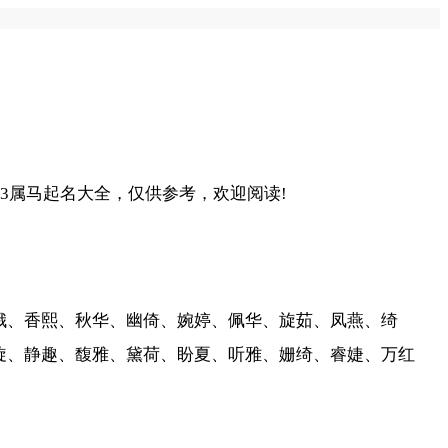
3属马起名大全，仅供参考，欢迎阅读!
娥、香熙、秋华、幽倚、婉婷、佩华、旋茹、凤燕、绮
旋、静趣、馥雅、黛荷、盼夏、听雅、姗绮、睿婕、万红