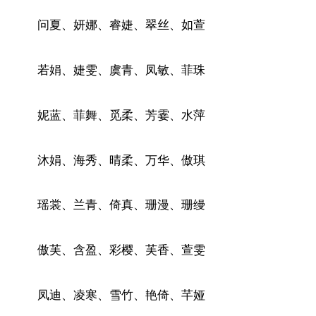
问夏、妍娜、睿婕、翠丝、如萱
若娟、婕雯、虞青、凤敏、菲珠
妮蓝、菲舞、觅柔、芳霎、水萍
沐娟、海秀、晴柔、万华、傲琪
瑶裳、兰青、倚真、珊漫、珊缦
傲芙、含盈、彩樱、芙香、萱雯
凤迪、凌寒、雪竹、艳倚、芊娅