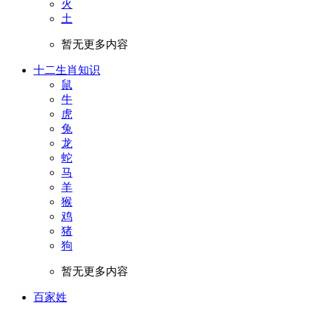
火
土
暂无更多内容
十二生肖知识
鼠
牛
虎
兔
龙
蛇
马
羊
猴
鸡
猪
狗
暂无更多内容
百家姓