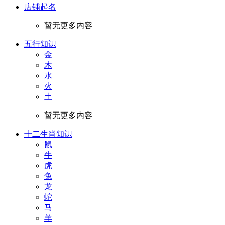
店铺起名
暂无更多内容
五行知识
金
木
水
火
土
暂无更多内容
十二生肖知识
鼠
牛
虎
兔
龙
蛇
马
羊