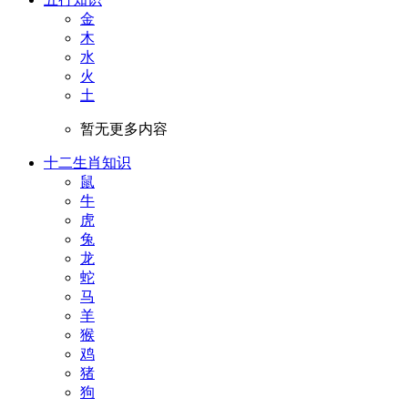
金
木
水
火
土
暂无更多内容
十二生肖知识
鼠
牛
虎
兔
龙
蛇
马
羊
猴
鸡
猪
狗