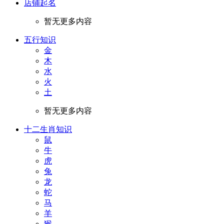
店铺起名
暂无更多内容
五行知识
金
木
水
火
土
暂无更多内容
十二生肖知识
鼠
牛
虎
兔
龙
蛇
马
羊
猴