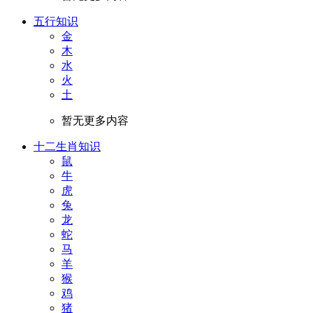
五行知识
金
木
水
火
土
暂无更多内容
十二生肖知识
鼠
牛
虎
兔
龙
蛇
马
羊
猴
鸡
猪