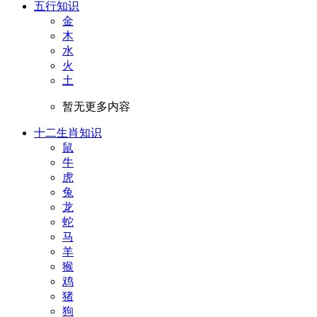
五行知识
金
木
水
火
土
暂无更多内容
十二生肖知识
鼠
牛
虎
兔
龙
蛇
马
羊
猴
鸡
猪
狗