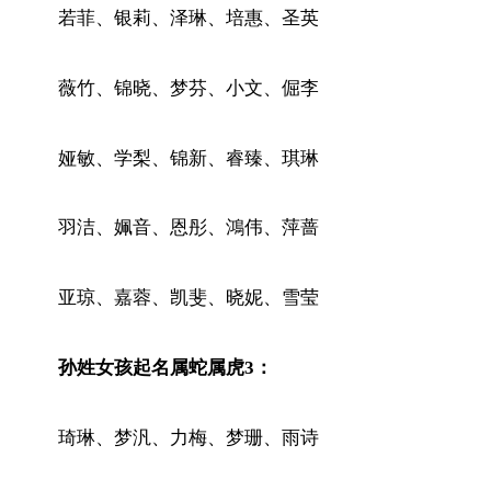
若菲、银莉、泽琳、培惠、圣英
薇竹、锦晓、梦芬、小文、倔李
娅敏、学梨、锦新、睿臻、琪琳
羽洁、姵音、恩彤、鴻伟、萍蔷
亚琼、嘉蓉、凯斐、晓妮、雪莹
孙姓女孩起名属蛇属虎3：
琦琳、梦汎、力梅、梦珊、雨诗