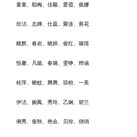
童童、聪梅、佳颖、爱霞、俊娜
欣洁、志婵、仕蕊、聚连、善花
晓辉、春岩、晓婷、俊红、璐瑶
悦馨、凡懿、春璐、雯铮、烨涵
桂萍、晓蚊、腾腾、琼粉、一美
伊洁、婉鳳、秀玲、乙娴、碧兰
俐秀、俊秋、艳会、贝你、俏俏