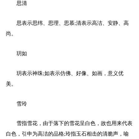
思清
思表示思纬、思理、思慕;清表示高洁、安静、高
尚。
玥如
玥表示神珠;如表示仿佛、好像、如画，意义优
美。
雪玲
雪指雪花，由于落下的雪花呈白色，故也用来代表
白色，引申为高洁的品格;玲指玉石相击的清脆声，喻