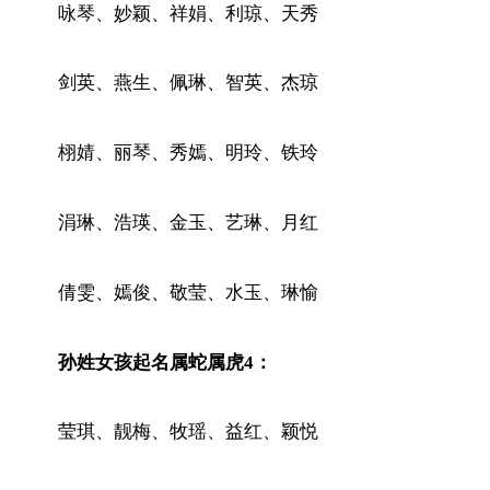
咏琴、妙颖、祥娟、利琼、天秀
剑英、燕生、佩琳、智英、杰琼
栩婧、丽琴、秀嫣、明玲、铁玲
涓琳、浩瑛、金玉、艺琳、月红
倩雯、嫣俊、敬莹、水玉、琳愉
孙姓女孩起名属蛇属虎4：
莹琪、靓梅、牧瑶、益红、颖悦