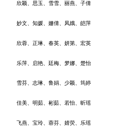
欣颖、思玉、雪雪、丽燕、子倩
妙文、知媛、姗倩、凤娥、皑萍
欣蓉、正琳、春英、妍第、宏英
乐萍、启艳、廷梅、梦娜、楚怡
雪芬、志琳、鲁娟、少颖、筠婷
佳美、明茹、彬茹、若怡、昕瑶
飞燕、宝玲、蓉芬、婧荧、乐瑶