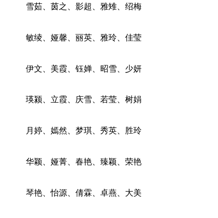
雪茹、茵之、影超、雅雉、绍梅
敏绫、娅馨、丽英、雅玲、佳莹
伊文、美霞、钰婵、昭雪、少妍
瑛颍、立霞、庆雪、若莹、树娟
月婷、嫣然、梦琪、秀英、胜玲
华颖、娅菁、春艳、臻颖、荣艳
琴艳、怡源、倩霖、卓燕、大美