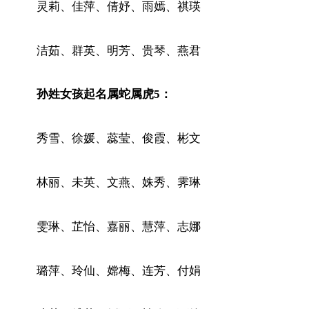
灵莉、佳萍、倩妤、雨嫣、祺瑛
洁茹、群英、明芳、贵琴、燕君
孙姓女孩起名属蛇属虎5：
秀雪、徐媛、蕊莹、俊霞、彬文
林丽、未英、文燕、姝秀、霁琳
雯琳、芷怡、嘉丽、慧萍、志娜
璐萍、玲仙、嫦梅、连芳、付娟