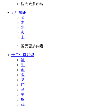
暂无更多内容
五行知识
金
木
水
火
土
暂无更多内容
十二生肖知识
鼠
牛
虎
兔
龙
蛇
马
羊
猴
鸡