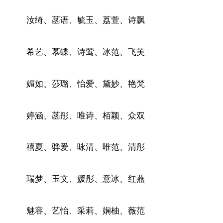
汝绮、菡语、毓玉、荔萱、诗飘
希艺、慕蝶、诗莺、冰范、飞芙
媚如、莎璐、怡爱、黛妙、艳梵
婷涵、菡彤、唯诗、栢颖、众双
禧夏、骅爱、咏清、唯范、清彤
瑞梦、玉文、媛彤、意冰、红燕
魅容、艺怡、采莉、娴柚、薇范