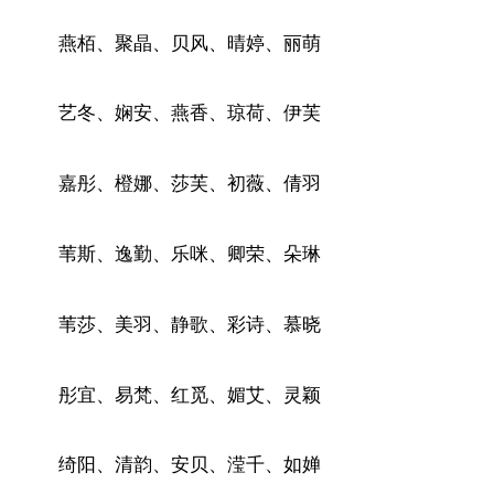
燕栢、聚晶、贝风、晴婷、丽萌
艺冬、娴安、燕香、琼荷、伊芙
嘉彤、橙娜、莎芙、初薇、倩羽
苇斯、逸勤、乐咪、卿荣、朵琳
苇莎、美羽、静歌、彩诗、慕晓
彤宜、易梵、红觅、媚艾、灵颖
绮阳、清韵、安贝、滢千、如婵