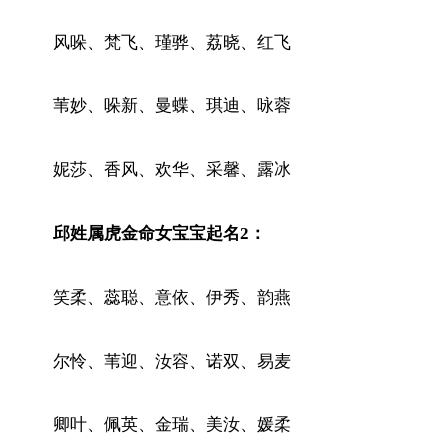
风哚、梵飞、瑾骅、荔晓、红飞
苇妙、哚新、曼蝶、琪迪、咏蓉
妮莎、香风、欢华、采馨、露冰
邱姓属虎金命女宝宝起名2：
笑柔、蕊聪、意依、伊秀、韵燕
尔怜、苇迎、汝容、诺双、易麦
卿叶、佩英、金瑞、美汝、媛柔