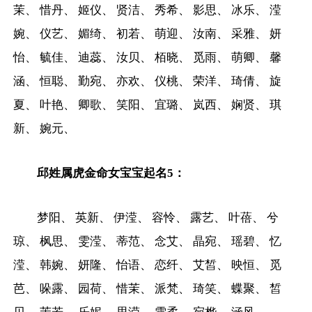
茉、 惜丹、 姬仪、 贤洁、 秀希、 影思、 冰乐、 滢
婉、 仪艺、 媚绮、 初若、 萌迎、 汝南、 采雅、 妍
怡、 毓佳、 迪蕊、 汝贝、 栢晓、 觅雨、 萌卿、 馨
涵、 恒聪、 勤宛、 亦欢、 仪桃、 荣洋、 琦倩、 旋
夏、 叶艳、 卿歌、 笑阳、 宜璐、 岚西、 娴贤、 琪
新、 婉元、
邱姓属虎金命女宝宝起名5：
梦阳、 英新、 伊滢、 容怜、 露艺、 叶蓓、 兮
琼、 枫思、 雯滢、 蒂范、 念艾、 晶宛、 瑶碧、 忆
滢、 韩婉、 妍隆、 怡语、 恋纤、 艾皙、 映恒、 觅
芭、 哚露、 园荷、 惜茉、 派梵、 琦笑、 蝶聚、 皙