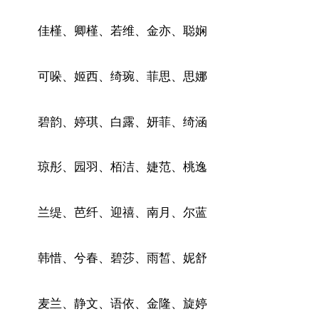
佳槿、卿槿、若维、金亦、聪娴
可哚、姬西、绮琬、菲思、思娜
碧韵、婷琪、白露、妍菲、绮涵
琼彤、园羽、栢洁、婕范、桃逸
兰缇、芭纤、迎禧、南月、尔蓝
韩惜、兮春、碧莎、雨皙、妮舒
麦兰、静文、语依、金隆、旋婷