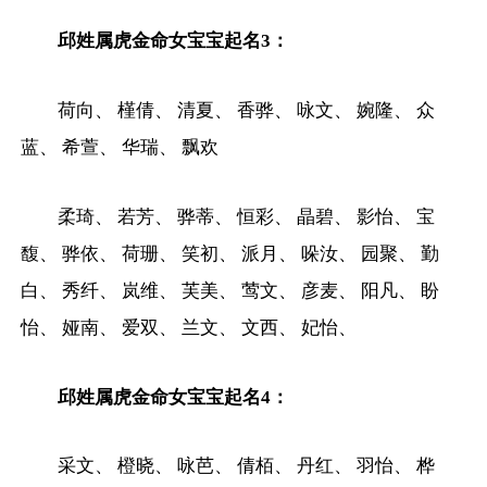
邱姓属虎金命女宝宝起名3：
荷向、 槿倩、 清夏、 香骅、 咏文、 婉隆、 众
蓝、 希萱、 华瑞、 飘欢
柔琦、 若芳、 骅蒂、 恒彩、 晶碧、 影怡、 宝
馥、 骅依、 荷珊、 笑初、 派月、 哚汝、 园聚、 勤
白、 秀纤、 岚维、 芙美、 莺文、 彦麦、 阳凡、 盼
怡、 娅南、 爱双、 兰文、 文西、 妃怡、
邱姓属虎金命女宝宝起名4：
采文、 橙晓、 咏芭、 倩栢、 丹红、 羽怡、 桦