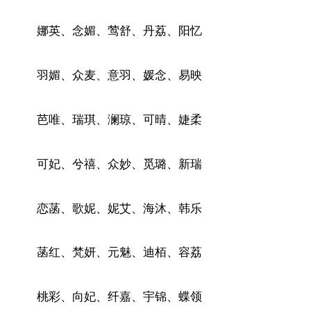
娜英、念媚、莺舒、丹荔、阳忆
羽媚、众麦、意羽、媛念、易映
芭唯、瑞琪、澜琼、可晴、婕柔
可妃、兮禧、众妙、觅璐、新瑞
恋菡、歌妮、妮艾、海沐、韩乐
菡红、梵妍、元魅、迪栢、容荔
桃彩、向妃、纤嘉、宇锦、蝶领