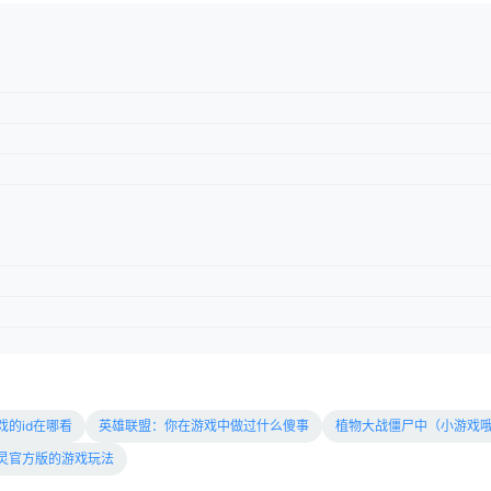
的id在哪看
英雄联盟：你在游戏中做过什么傻事
植物大战僵尸中（小游戏
灵官方版的游戏玩法