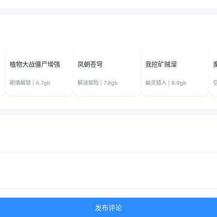
植物大战僵尸增强
凤朝苍穹
我挖矿贼溜
剧情解锁 | 6.7gb
解谜探险 | 7.8gb
幽灵猎人 | 8.9gb
空
发布评论