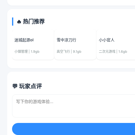
🔥 热门推荐
迷城起源ol
雪中凉刀行
小小官人
小镇管理 | 1.9gb
高空飞行 | 9.1gb
二次元游戏 | 1.6gb
💬 玩家点评