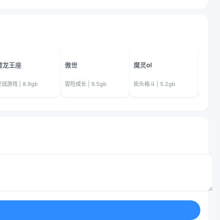
魔龙王座
傲世
魔灵ol
大搬
战游戏 | 8.9gb
冒险成长 | 9.5gb
街头格斗 | 5.2gb
未来战士 