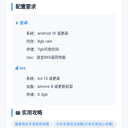
配置要求
📱 安卓
系统：android 10 或更高
内存：8gb ram
存储：7gb可用空间
cpu：骁龙665或同性能
🍎 ios
系统：ios 13 或更高
设备：iphone 8 或更新机型
存储：6.3gb
📖 实用攻略
像素男友手游老师攻略
方舟手游玩法攻略(方舟手游良心攻略)