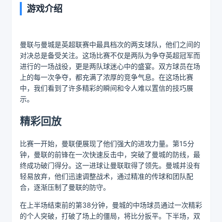
游戏介绍
曼联与曼城是英超联赛中最具档次的两支球队，他们之间的
对决总是备受关注。这场比赛不仅是两队为争夺英超冠军而
进行的一场战役，更是两队球迷心中的盛宴。双方球员在场
上的每一次争夺，都充满了浓厚的竞争气息。在这场比赛
中，我们看到了许多精彩的瞬间和令人难以置信的技巧展
示。
精彩回放
比赛一开始，曼联便展现了他们强大的进攻力量。第15分
钟，曼联的前锋在一次快速反击中，突破了曼城的防线，最
终成功破门得分。这一进球让曼联取得了领先。曼城并没有
轻易放弃，他们迅速调整战术，通过精准的传球和团队配
合，逐渐压制了曼联的防守。
在上半场结束前的第38分钟，曼城的中场球员通过一次精彩
的个人突破，打破了场上的僵局，将比分扳平。下半场，双