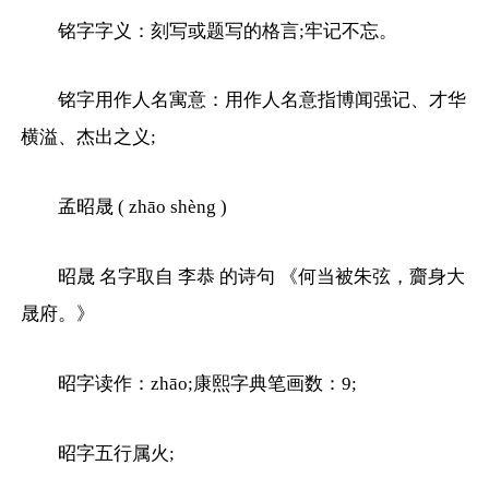
铭字字义：刻写或题写的格言;牢记不忘。
铭字用作人名寓意：用作人名意指博闻强记、才华
横溢、杰出之义;
孟昭晟 ( zhāo shèng )
昭晟 名字取自 李恭 的诗句 《何当被朱弦，齎身大
晟府。》
昭字读作：zhāo;康熙字典笔画数：9;
昭字五行属火;