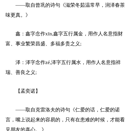
——取自曾巩的诗句《滋荣冬茹温常早，润泽春茶
味更真。》
鑫：鑫字念作xīn,鑫字五行属金，用作人名意指财
富、事业繁荣昌盛、多福多贵之义;
泽：泽字念作zé,泽字五行属水，用作人名意指祥
瑞、善良之义;
【孟奕诺】
——取自克雷洛夫的诗句《仁爱的话，仁爱的诺
言，嘴上说起来的容易的，只有在患难的时候，才能看
见朋友的真心。 》