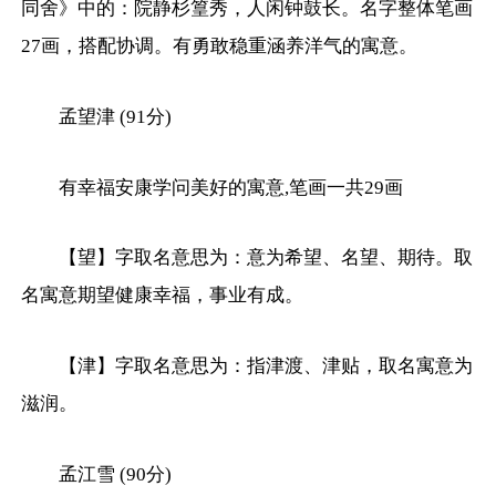
同舍》中的：院静杉篁秀，人闲钟鼓长。名字整体笔画
27画，搭配协调。有勇敢稳重涵养洋气的寓意。
孟望津 (91分)
有幸福安康学问美好的寓意,笔画一共29画
【望】字取名意思为：意为希望、名望、期待。取
名寓意期望健康幸福，事业有成。
【津】字取名意思为：指津渡、津贴，取名寓意为
滋润。
孟江雪 (90分)