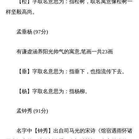
【松】字取名意思为：指松树，取名寓意像松树一
样坚毅高尚。
孟垂杨 (97分)
有谦虚涵养阳光帅气的寓意,笔画一共23画
【垂】字取名意思为：指垂下，也指流传下去。
【杨】字取名意思为：指杨柳。
孟钟秀 (91分)
名字中【钟秀】出自司马光的宋诗《馆宿遇雨怀诸