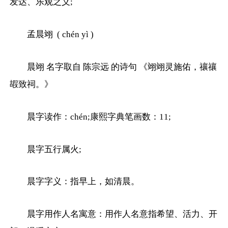
发达、乐观之义;
孟晨翊 ( chén yì )
晨翊 名字取自 陈宗远 的诗句 《翊翊灵施佑，禳禳
嘏致祠。》
晨字读作：chén;康熙字典笔画数：11;
晨字五行属火;
晨字字义：指早上，如清晨。
晨字用作人名寓意：用作人名意指希望、活力、开