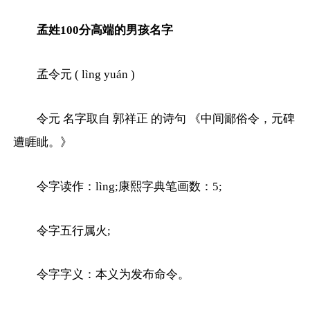
孟姓100分高端的男孩名字
孟令元 ( lìng yuán )
令元 名字取自 郭祥正 的诗句 《中间鄙俗令，元碑
遭睚眦。》
令字读作：lìng;康熙字典笔画数：5;
令字五行属火;
令字字义：本义为发布命令。