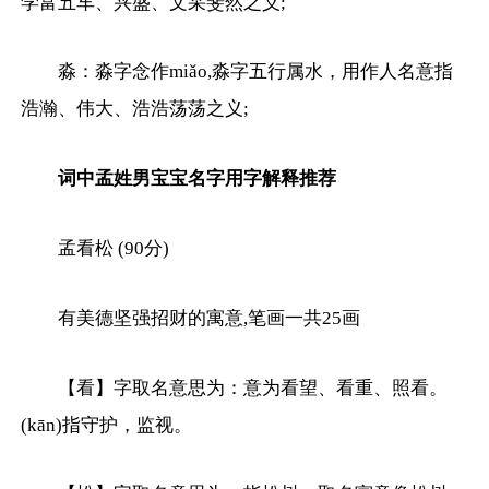
学富五车、兴盛、文采斐然之义;
淼：淼字念作miǎo,淼字五行属水，用作人名意指
浩瀚、伟大、浩浩荡荡之义;
词中孟姓男宝宝名字用字解释推荐
孟看松 (90分)
有美德坚强招财的寓意,笔画一共25画
【看】字取名意思为：意为看望、看重、照看。
(kān)指守护，监视。