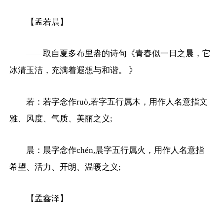
【孟若晨】
——取自夏多布里盎的诗句《青春似一日之晨，它
冰清玉洁，充满着遐想与和谐。 》
若：若字念作ruò,若字五行属木，用作人名意指文
雅、风度、气质、美丽之义;
晨：晨字念作chén,晨字五行属火，用作人名意指
希望、活力、开朗、温暖之义;
【孟鑫泽】