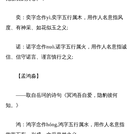
奕：奕字念作yì,奕字五行属木，用作人名意指风
度、有神采、如花似玉之义;
诺：诺字念作nuò,诺字五行属火，用作人名意指诚
信、信守诺言、谨言慎行之义;
【孟鸿淼】
——取自岳珂的诗句《冥鸿吾自爱，隐豹彼何
知。》
鸿：鸿字念作hóng,鸿字五行属水，用作人名意指