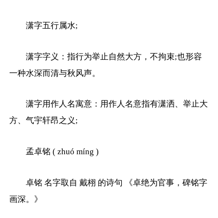
潇字五行属水;
潇字字义：指行为举止自然大方，不拘束;也形容
一种水深而清与秋风声。
潇字用作人名寓意：用作人名意指有潇洒、举止大
方、气宇轩昂之义;
孟卓铭 ( zhuó míng )
卓铭 名字取自 戴栩 的诗句 《卓绝为官事，碑铭字
画深。》