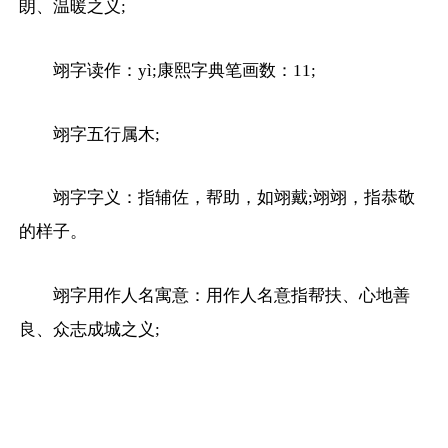
朗、温暖之义;
翊字读作：yì;康熙字典笔画数：11;
翊字五行属木;
翊字字义：指辅佐，帮助，如翊戴;翊翊，指恭敬
的样子。
翊字用作人名寓意：用作人名意指帮扶、心地善
良、众志成城之义;