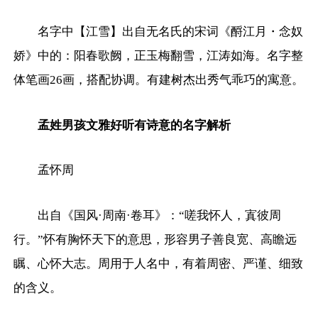
名字中【江雪】出自无名氏的宋词《酹江月・念奴
娇》中的：阳春歌阙，正玉梅翻雪，江涛如海。名字整
体笔画26画，搭配协调。有建树杰出秀气乖巧的寓意。
孟姓男孩文雅好听有诗意的名字解析
孟怀周
出自《国风·周南·卷耳》：“嗟我怀人，寘彼周
行。”怀有胸怀天下的意思，形容男子善良宽、高瞻远
瞩、心怀大志。周用于人名中，有着周密、严谨、细致
的含义。