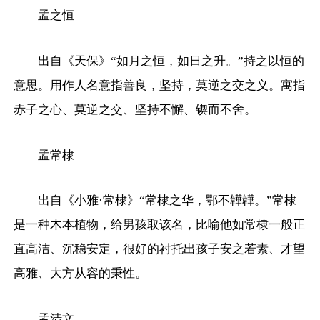
孟之恒
出自《天保》“如月之恒，如日之升。”持之以恒的
意思。用作人名意指善良，坚持，莫逆之交之义。寓指
赤子之心、莫逆之交、坚持不懈、锲而不舍。
孟常棣
出自《小雅·常棣》“常棣之华，鄂不韡韡。”常棣
是一种木本植物，给男孩取该名，比喻他如常棣一般正
直高洁、沉稳安定，很好的衬托出孩子安之若素、才望
高雅、大方从容的秉性。
孟清文