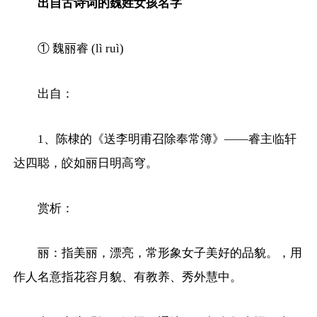
出自古诗词的魏姓女孩名字
① 魏丽睿 (lì ruì)
出自：
1、陈棣的《送李明甫召除奉常簿》——睿主临轩
达四聪，皎如丽日明高穹。
赏析：
丽：指美丽，漂亮，常形象女子美好的品貌。，用
作人名意指花容月貌、有教养、秀外慧中。