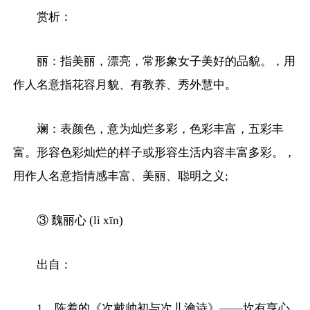
赏析：
丽：指美丽，漂亮，常形象女子美好的品貌。，用
作人名意指花容月貌、有教养、秀外慧中。
斓：表颜色，意为灿烂多彩，色彩丰富，五彩丰
富。形容色彩灿烂的样子或形容生活内容丰富多彩。，
用作人名意指情感丰富、美丽、聪明之义;
③ 魏丽心 (lì xīn)
出自：
1、陈着的《次戴帅初与次儿瀹诗》——坎有亨心