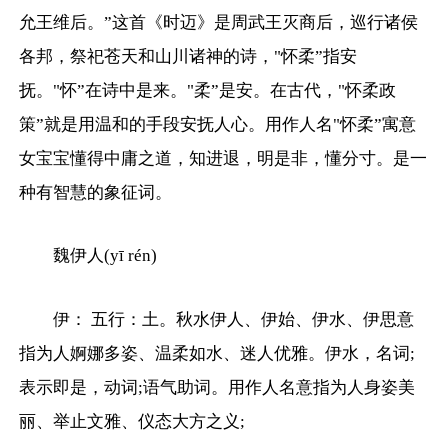
允王维后。”这首《时迈》是周武王灭商后，巡行诸侯
各邦，祭祀苍天和山川诸神的诗，"怀柔”指安
抚。"怀”在诗中是来。"柔”是安。在古代，"怀柔政
策”就是用温和的手段安抚人心。用作人名"怀柔”寓意
女宝宝懂得中庸之道，知进退，明是非，懂分寸。是一
种有智慧的象征词。
魏伊人(yī rén)
伊： 五行：土。秋水伊人、伊始、伊水、伊思意
指为人婀娜多姿、温柔如水、迷人优雅。伊水，名词;
表示即是，动词;语气助词。用作人名意指为人身姿美
丽、举止文雅、仪态大方之义;