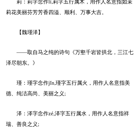
莉：莉字念作lì,莉字五行属木，用作人名意指如茉
莉花美丽芬芳芳香四溢、顺利、万事大吉。
【魏瑾泽】
——取自马之纯的诗句《万壑千岩皆拱北，三江七
泽尽朝东。》
瑾：瑾字念作jǐn,瑾字五行属火，用作人名意指美
德、纯洁高尚、美丽之义;
泽：泽字念作zé,泽字五行属水，用作人名意指祥
瑞、善良之义;