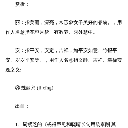
赏析：
丽：指美丽，漂亮，常形象女子美好的品貌。，用
作人名意指花容月貌、有教养、秀外慧中。
安：指平安，安定，吉祥，如平安如意、竹报平
安、岁岁平安等。，用作人名意指文静、吉祥、幸福安
逸之义;
③ 魏丽兴 (lì xīng)
出自：
1、周紫芝的《杨得臣见和晓晴长句用韵奉酬 其