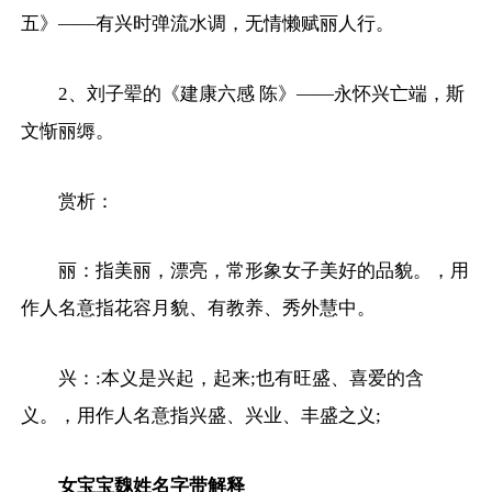
五》——有兴时弹流水调，无情懒赋丽人行。
2、刘子翚的《建康六感 陈》——永怀兴亡端，斯
文惭丽缛。
赏析：
丽：指美丽，漂亮，常形象女子美好的品貌。，用
作人名意指花容月貌、有教养、秀外慧中。
兴：:本义是兴起，起来;也有旺盛、喜爱的含
义。，用作人名意指兴盛、兴业、丰盛之义;
女宝宝魏姓名字带解释