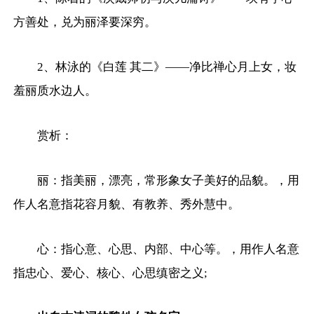
方善处，兑为丽泽要深穷。
2、林泳的《白莲 其二》——净比禅心月上女，妆
羞丽质水边人。
赏析：
丽：指美丽，漂亮，常形象女子美好的品貌。，用
作人名意指花容月貌、有教养、秀外慧中。
心：指心意、心思、内部、中心等。，用作人名意
指忠心、爱心、核心、心思缜密之义;