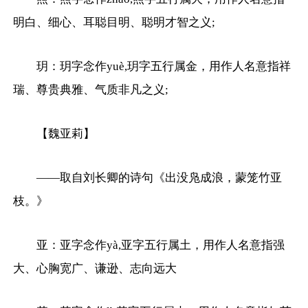
明白、细心、耳聪目明、聪明才智之义;
玥：玥字念作yuè,玥字五行属金，用作人名意指祥
瑞、尊贵典雅、气质非凡之义;
【魏亚莉】
——取自刘长卿的诗句《出没凫成浪，蒙笼竹亚
枝。》
亚：亚字念作yà,亚字五行属土，用作人名意指强
大、心胸宽广、谦逊、志向远大