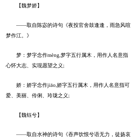
【魏梦娇】
——取自陈宓的诗句《夜投官舍鼓逢逢，雨急风喧
梦作江。》
梦：梦字念作mèng,梦字五行属木，用作人名意指
心怀大志、实现愿望之义;
娇：娇字念作jiāo,娇字五行属木，用作人名意指可
爱、美丽、伶俐、玲珑之义;
【魏钰兮】
——取自水神的诗句《吞声饮恨兮语无力，徒扬哀