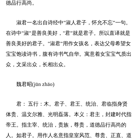
德品行高尚。
淑君一名出自诗经中"淑人君子，怀允不忘”一句。
在诗中"淑”是善良美好，"君”就是君子。所以直译就是
善良美好的君子。"淑君”用作女孩名，表达父母希望女
宝宝饱读诗书，腹有诗书气自华。寓意着女宝宝气质出
众，文采出众，长相出众。
魏君昭(jūn zhāo)
君： 五行：木。君子、君王、统治、君临指身贤
体贵、温文尔雅、光明磊落。本义：君主，封建时代指
帝王。指主宰、统治，贵族，尊贵，道德品行高尚的
人。如君子。用作人名意指皇室风范、尊贵、正直、道