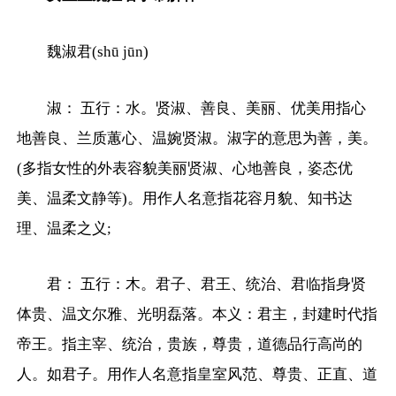
魏淑君(shū jūn)
淑： 五行：水。贤淑、善良、美丽、优美用指心
地善良、兰质蕙心、温婉贤淑。淑字的意思为善，美。
(多指女性的外表容貌美丽贤淑、心地善良，姿态优
美、温柔文静等)。用作人名意指花容月貌、知书达
理、温柔之义;
君： 五行：木。君子、君王、统治、君临指身贤
体贵、温文尔雅、光明磊落。本义：君主，封建时代指
帝王。指主宰、统治，贵族，尊贵，道德品行高尚的
人。如君子。用作人名意指皇室风范、尊贵、正直、道