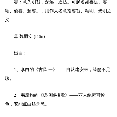
睿：意为明智，深远，通达。可起名如睿远、睿
颖、硕睿、超睿。，用作人名意指睿智、精明、光明之
义
② 魏丽安 (lì ān)
出自：
1、李白的《古风 一》——自从建安来，绮丽不足
珍。
2、韦应物的《棕榈蝇拂歌》——丽人纨素可怜
色，安能点白还为黑。