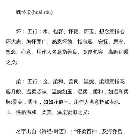
魏怀柔(huái róu)
怀： 五行：水。包容、怀德、怀玉、想念意指心
怀大志、胸怀宽广、感恩怀德。指包容、安抚、思念、
想念、心意。用作人名意指善良、宽厚包容、高瞻远瞩
之义;
柔： 五行：金。柔和、善良、温婉、柔顺意指花
容月貌、温柔贤淑、温婉如玉。温柔，柔和，如温和柔
顺;柔美，柔玉，如如花似玉。用作人名意指如花似
玉、性格温和、柔美、温柔贤淑之义;
名字出自《诗经·时迈》："怀柔百神，及河乔岳，