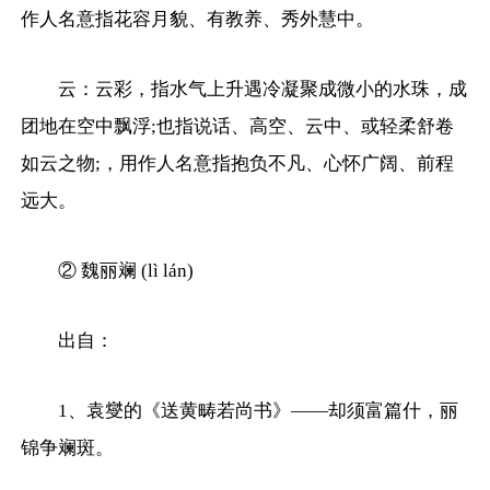
作人名意指花容月貌、有教养、秀外慧中。
云：云彩，指水气上升遇冷凝聚成微小的水珠，成
团地在空中飘浮;也指说话、高空、云中、或轻柔舒卷
如云之物;，用作人名意指抱负不凡、心怀广阔、前程
远大。
② 魏丽斓 (lì lán)
出自：
1、袁燮的《送黄畴若尚书》——却须富篇什，丽
锦争斓斑。