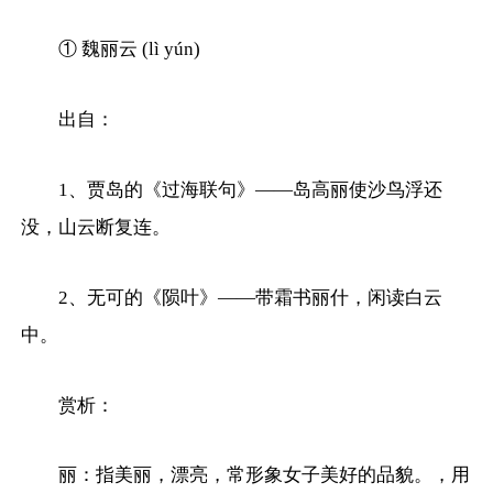
① 魏丽云 (lì yún)
出自：
1、贾岛的《过海联句》——岛高丽使沙鸟浮还
没，山云断复连。
2、无可的《陨叶》——带霜书丽什，闲读白云
中。
赏析：
丽：指美丽，漂亮，常形象女子美好的品貌。，用