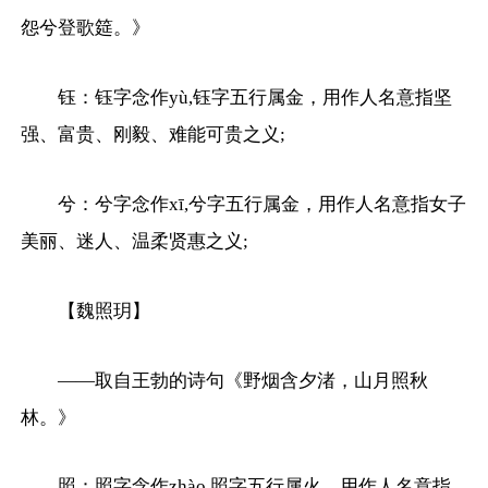
怨兮登歌筵。》
钰：钰字念作yù,钰字五行属金，用作人名意指坚
强、富贵、刚毅、难能可贵之义;
兮：兮字念作xī,兮字五行属金，用作人名意指女子
美丽、迷人、温柔贤惠之义;
【魏照玥】
——取自王勃的诗句《野烟含夕渚，山月照秋
林。》
照：照字念作zhào,照字五行属火，用作人名意指