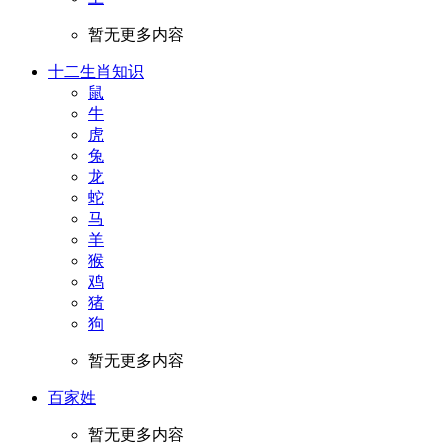
暂无更多内容
十二生肖知识
鼠
牛
虎
兔
龙
蛇
马
羊
猴
鸡
猪
狗
暂无更多内容
百家姓
暂无更多内容