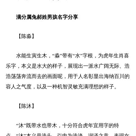
满分属兔郝姓男孩名字分享
【陈淼】
水能生寅生木，“淼”带有“水”字根，为虎年生肖喜
乐字，本义是水大的样子，展现出一派水广阔无际、浩
浩荡荡奔流而去的画面呢，用于人名彰显出海纳百川的
容人之气度，以及一种机智灵敏充满理想的样子。
【陈沐】
“沐”既带水也带木，十分符合虎年宜用字的特
点，“沐”本义是洗头，引申为洗涤、润泽之意，表现女