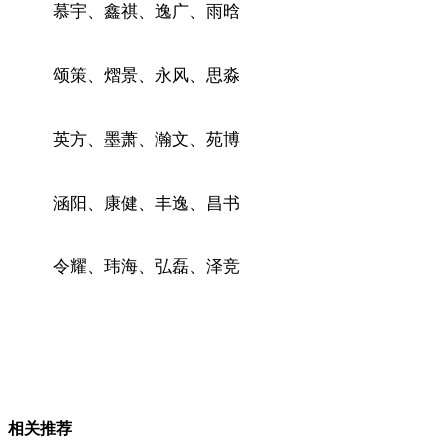
慕宇、鑫祺、逸广、雨晗
颂策、熠景、永风、思淼
英方、墨萧、瀚文、苑博
涵阳、康健、丰逸、昌书
令耀、玮海、弘磊、泽竞
相关推荐