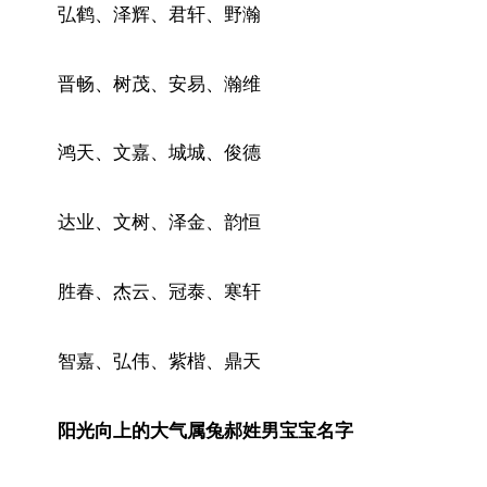
弘鹤、泽辉、君轩、野瀚
晋畅、树茂、安易、瀚维
鸿天、文嘉、城城、俊德
达业、文树、泽金、韵恒
胜春、杰云、冠泰、寒轩
智嘉、弘伟、紫楷、鼎天
阳光向上的大气属兔郝姓男宝宝名字