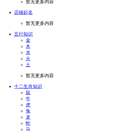
暂无更多内容
店铺起名
暂无更多内容
五行知识
金
木
水
火
土
暂无更多内容
十二生肖知识
鼠
牛
虎
兔
龙
蛇
马