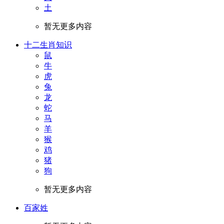
土
暂无更多内容
十二生肖知识
鼠
牛
虎
兔
龙
蛇
马
羊
猴
鸡
猪
狗
暂无更多内容
百家姓