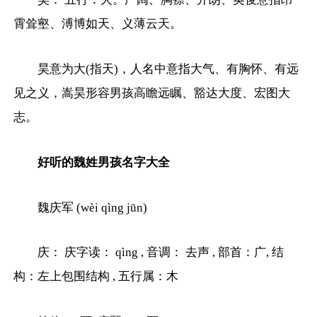
霄耸壑、溥博如天、义薄云天。
昊意为大(指天)，人名中意指大气、有胸怀、有远
见之义，嵩昊形容男孩高瞻远瞩、豁达大度、宏图大
志。
好听的魏姓男孩名字大全
魏庆军 (wèi qìng jūn)
庆： 庆字读： qìng , 音调： 去声 , 部首：广, 结
构：左上包围结构 , 五行属：木