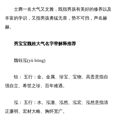
士腾一名大气又文雅，既指男孩有美好的修养以及
丰富的学识，又指男孩勇猛无畏，势不可挡，声名赫
赫。
男宝宝魏姓大气名字带解释推荐
魏钰泓(yù hóng)
钰： 五行：金。金属、珍宝、宝物、高贵意指自
强自立、希世之珍、百年难遇。
泓： 五行：水。泓澈、泓然、泓宏、泓然意指清
正廉明、宏材大略、胸怀宽广。