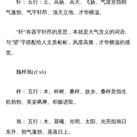
轩： 五行：土。高扬、高大、飞扬、气度意指朝
气蓬勃、气宇轩昂、顶天立地、才华横溢。
"轩”有器宇轩昂的意思，本就是大气含义的词语;
与"望”字搭配给人文质彬彬，风度高雅，才华横溢的感
觉。
魏梓旭(zǐ xù)
梓： 五行：木。梓树、桑梓、故乡、桑梓意指生
机勃勃、英姿飒爽、积极进取。
旭： 五行：木。晨曦、光明、太阳、光亮指旭日
东升、朝气蓬勃、蒸蒸日上。