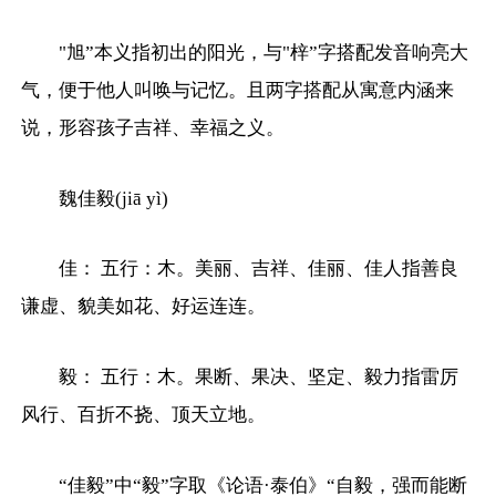
"旭”本义指初出的阳光，与"梓”字搭配发音响亮大
气，便于他人叫唤与记忆。且两字搭配从寓意内涵来
说，形容孩子吉祥、幸福之义。
魏佳毅(jiā yì)
佳： 五行：木。美丽、吉祥、佳丽、佳人指善良
谦虚、貌美如花、好运连连。
毅： 五行：木。果断、果决、坚定、毅力指雷厉
风行、百折不挠、顶天立地。
“佳毅”中“毅”字取《论语·泰伯》“自毅，强而能断