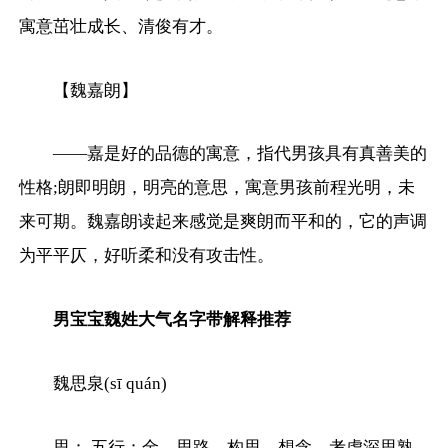
寓意茁壮成长、清俊有才。
【魏嘉朗】
——嘉是好的品德的寓意，指代男孩具有真善美的
性格;朗即明朗，明亮的意思，寓意男孩前程光明，未
来可期。魏嘉朗读起来感觉是爽朗而平和的，它的声调
为平平仄，好听柔和没有攻击性。
男宝宝魏姓大气名字带解释推荐
魏思泉(sī quán)
思： 五行：金。思路、构思、想念、考虑深思熟