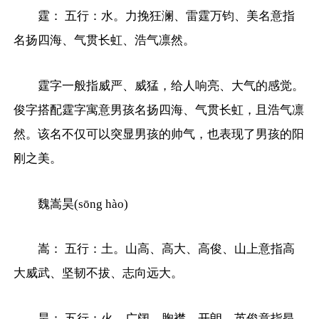
霆： 五行：水。力挽狂澜、雷霆万钧、美名意指
名扬四海、气贯长虹、浩气凛然。
霆字一般指威严、威猛，给人响亮、大气的感觉。
俊字搭配霆字寓意男孩名扬四海、气贯长虹，且浩气凛
然。该名不仅可以突显男孩的帅气，也表现了男孩的阳
刚之美。
魏嵩昊(sōng hào)
嵩： 五行：土。山高、高大、高俊、山上意指高
大威武、坚韧不拔、志向远大。
昊： 五行：火。广阔、胸襟、开朗、英俊意指昂