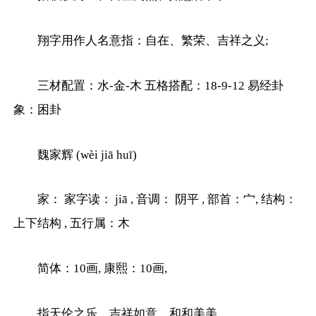
翔字用作人名意指：自在、繁荣、吉祥之义;
三材配置：水-金-木 五格搭配：18-9-12 易经卦
象：困卦
魏家辉 (wèi jiā huī)
家： 家字读： jiā , 音调： 阴平 , 部首：宀, 结构：
上下结构 , 五行属：木
简体：10画, 康熙：10画,
指天伦之乐、吉祥如意、和和美美。