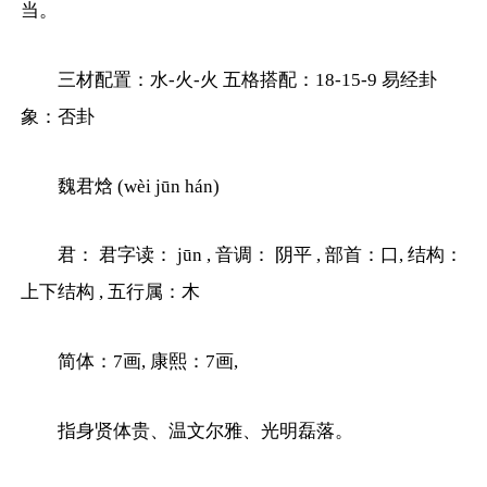
当。
三材配置：水-火-火 五格搭配：18-15-9 易经卦
象：否卦
魏君焓 (wèi jūn hán)
君： 君字读： jūn , 音调： 阴平 , 部首：口, 结构：
上下结构 , 五行属：木
简体：7画, 康熙：7画,
指身贤体贵、温文尔雅、光明磊落。