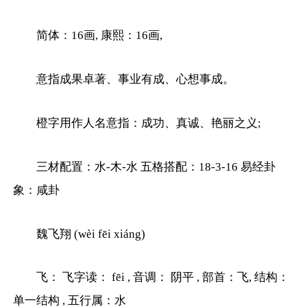
简体：16画, 康熙：16画,
意指成果卓著、事业有成、心想事成。
橙字用作人名意指：成功、真诚、艳丽之义;
三材配置：水-木-水 五格搭配：18-3-16 易经卦
象：咸卦
魏飞翔 (wèi fēi xiáng)
飞： 飞字读： fēi , 音调： 阴平 , 部首：飞, 结构：
单一结构 , 五行属：水