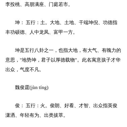
李投桃、高朋满座、门庭若市。
坤： 五行：土。大地、土地、干端坤倪、功德指
丰功硕德、人中龙凤、富甲一方。
坤是五行八卦之一，也指大地，有大气、有魄力的
意思，"地势坤，君子以厚德载物”。此名寓意孩子才华
出众，气度不凡。
魏俊霆(jùn tíng)
俊： 五行：火。俊朗、好看、才智、出众指英俊
潇洒、年轻有为、出类拔萃。