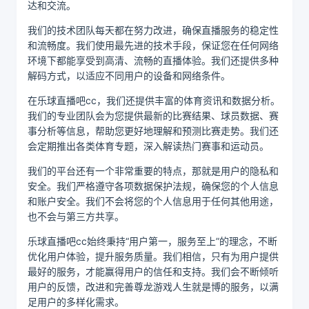
达和交流。
我们的技术团队每天都在努力改进，确保直播服务的稳定性
和流畅度。我们使用最先进的技术手段，保证您在任何网络
环境下都能享受到高清、流畅的直播体验。我们还提供多种
解码方式，以适应不同用户的设备和网络条件。
在乐球直播吧cc，我们还提供丰富的体育资讯和数据分析。
我们的专业团队会为您提供最新的比赛结果、球员数据、赛
事分析等信息，帮助您更好地理解和预测比赛走势。我们还
会定期推出各类体育专题，深入解读热门赛事和运动员。
我们的平台还有一个非常重要的特点，那就是用户的隐私和
安全。我们严格遵守各项数据保护法规，确保您的个人信息
和账户安全。我们不会将您的个人信息用于任何其他用途，
也不会与第三方共享。
乐球直播吧cc始终秉持“用户第一，服务至上”的理念，不断
优化用户体验，提升服务质量。我们相信，只有为用户提供
最好的服务，才能赢得用户的信任和支持。我们会不断倾听
用户的反馈，改进和完善尊龙游戏人生就是博的服务，以满
足用户的多样化需求。