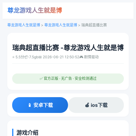
尊龙游戏人生就是博
尊龙游戏人生就是博
>
尊龙游戏人生就是博
>
瑞典超直播比赛
瑞典超直播比赛 -尊龙游戏人生就是博
⭐ 5.5分
📦 7.5gb
📅 2026-06-21 12:50:52
🎮 剧情驱动
✅ 官方正版 · 无广告 · 安全检测通过
📱 安卓下载
🍎 ios下载
游戏介绍