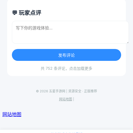
💬 玩家点评
发布评论
共 752 条评论，点击加载更多
© 2026 五星手游网 | 资源安全 · 正版推荐
网站地图
|
网站地图