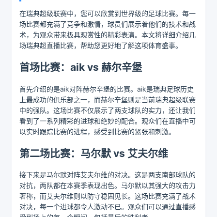
在瑞典超级联赛中，您可以欣赏到世界级的足球比赛。每一
场比赛都充满了竞争和激情，球员们展示着他们的技术和战
术，为观众带来极具观赏性的精彩表演。本文将详细介绍几
场瑞典超直播比赛，帮助您更好地了解这项体育盛事。
首场比赛：aik vs 赫尔辛堡
首先介绍的是aik对阵赫尔辛堡的比赛。aik是瑞典足球历史
上最成功的俱乐部之一，而赫尔辛堡则是当前瑞典超级联赛
中的强队。这场比赛不仅展示了两支球队的实力，还让我们
看到了一系列精彩的进球和绝妙的配合。观众们在直播中可
以实时跟踪比赛的进程，感受到比赛的紧张和刺激。
第二场比赛：马尔默 vs 艾夫尔维
接下来是马尔默对阵艾夫尔维的对决。这是两支南部球队的
对抗，两队都在本赛季表现出色。马尔默以其强大的攻击力
著称，而艾夫尔维则以防守稳固见长。这场比赛充满了战术
对决，每一个进球都令人激动不已。观众们可以通过直播感