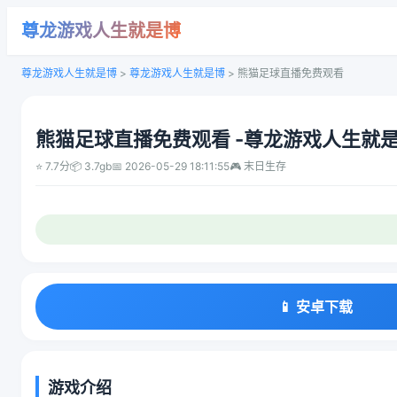
尊龙游戏人生就是博
尊龙游戏人生就是博
>
尊龙游戏人生就是博
>
熊猫足球直播免费观看
熊猫足球直播免费观看 -尊龙游戏人生就
⭐ 7.7分
📦 3.7gb
📅 2026-05-29 18:11:55
🎮 末日生存
📱 安卓下载
游戏介绍