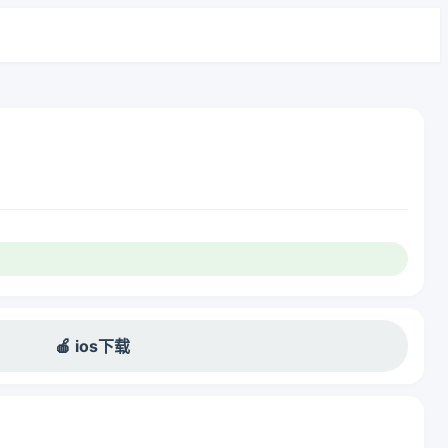
🍎 ios下载