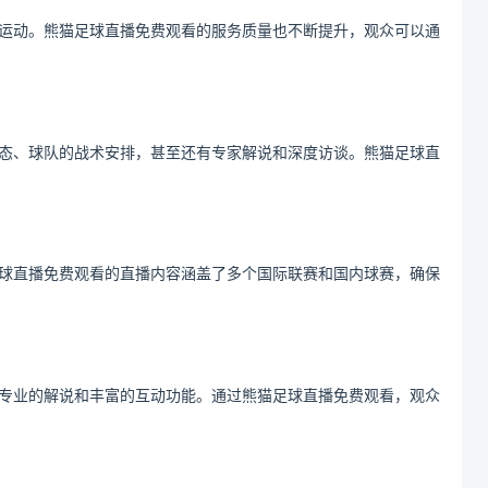
运动。熊猫足球直播免费观看的服务质量也不断提升，观众可以通
态、球队的战术安排，甚至还有专家解说和深度访谈。熊猫足球直
球直播免费观看的直播内容涵盖了多个国际联赛和国内球赛，确保
专业的解说和丰富的互动功能。通过熊猫足球直播免费观看，观众