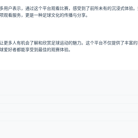
多用户表示，通过这个平台观看比赛，感受到了前所未有的沉浸式体验。
项观看服务，更是一种足球文化的传播与分享。
让更多人有机会了解和欣赏足球运动的魅力。这个平台不仅提供了丰富的
球爱好者都能享受到最佳的观赛体验。