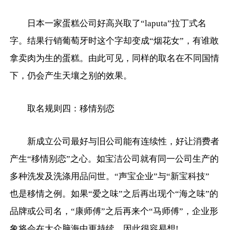
日本一家蛋糕公司好高兴取了“laputa”拉丁式名
字。结果行销葡萄牙时这个字却变成“烟花女”，有谁敢
拿卖肉为生的蛋糕。由此可见，同样的取名在不同国情
下，仍会产生天壤之别的效果。
取名规则四：移情别恋
新成立公司最好与旧公司能有连续性，好让消费者
产生“移情别恋”之心。如宝洁公司就有同一公司生产的
多种洗发及洗涤用品问世。“声宝企业”与“新宝科技”
也是移情之例。如果“爱之味”之后再出现个“海之味”的
品牌或公司名，“康师傅”之后再来个“马师傅”，企业形
象将会在大众脑海中更持续，因此很容易想!