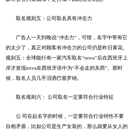
取名规则五：公司取名具有冲击力
广告人一天到晚说“冲击力”，可惜，名字中带有它
的太少了，真正对顾客有冲击力的公司仍是昨日黄花。
规则五：全球能行有一家汽车取名“nova”后在西班牙上
岸才发现nova在西班牙语中为“不会走的东西”。那时
候，取名人员几乎泪洒巴塞罗纳。
取名规则六： 公司取名一定要符合行业特征
公 司在起名字的时候，一定要符合行业特性不要
自相矛盾，比如公司是生产女装的，那么就要从女人的