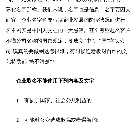
际化名字那样。我们常说，名字也是信息，名字要因人
而宜、企业名字也要根据企业发展的阶段状况而进行，
名不副实是中国人交往的一大忌讳。甚至有些起名客户
不懂公司名称的国家规定，要成立“中”、“国”字头公
司!说真的要做到这点很难，有时候连老板对自己的文
化特质都“搞不清楚”!
企业取名不能使用下列内容及文字
1、有损于国家、社会公共利益的;
2、可能对公众造成欺骗或者误解的;