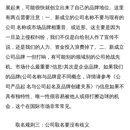
展起来，可能很快就创立出来了自己的品牌地位。这里
有两点需要注意：一、新成立的公司名称不要与现有的
公司 名称或市场品牌相重音、或近形。这主要是因为
一旦染上侵权纠纷，我们不仅是白给别人作了宣传不
说，还是我们的人力、资金投入浪费掉了。二、新成立
公司品牌 一但打响，有可能别的领域别的公司抢战先
机。市场什么最重要?信息!其次是企业品牌。如果我们
的品牌(公司名称与品牌是不同概念，详情请参考《公
司产品起 名与公司起名及品牌创建关系》?)信息如果不
具有独特性、唯一性很容易被他人或得打擦边球的机
会，这个在国际市场非常常见。
取名规则三：公司取名要没有歧义