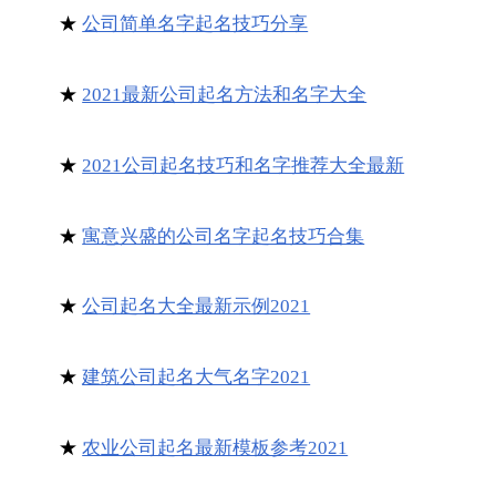
★
公司简单名字起名技巧分享
★
2021最新公司起名方法和名字大全
★
2021公司起名技巧和名字推荐大全最新
★
寓意兴盛的公司名字起名技巧合集
★
公司起名大全最新示例2021
★
建筑公司起名大气名字2021
★
农业公司起名最新模板参考2021