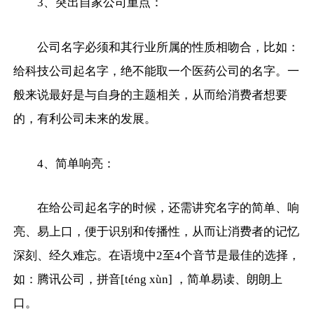
3、突出自家公司重点：
公司名字必须和其行业所属的性质相吻合，比如：
给科技公司起名字，绝不能取一个医药公司的名字。一
般来说最好是与自身的主题相关，从而给消费者想要
的，有利公司未来的发展。
4、简单响亮：
在给公司起名字的时候，还需讲究名字的简单、响
亮、易上口，便于识别和传播性，从而让消费者的记忆
深刻、经久难忘。在语境中2至4个音节是最佳的选择，
如：腾讯公司，拼音[téng xùn] ，简单易读、朗朗上
口。