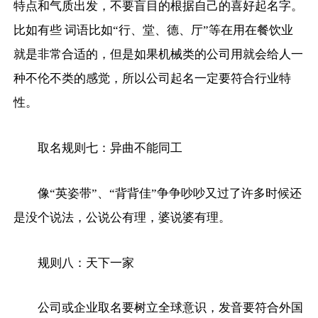
特点和气质出发，不要盲目的根据自己的喜好起名字。
比如有些 词语比如“行、堂、德、厅”等在用在餐饮业
就是非常合适的，但是如果机械类的公司用就会给人一
种不伦不类的感觉，所以公司起名一定要符合行业特
性。
取名规则七：异曲不能同工
像“英姿带”、“背背佳”争争吵吵又过了许多时候还
是没个说法，公说公有理，婆说婆有理。
规则八：天下一家
公司或企业取名要树立全球意识，发音要符合外国