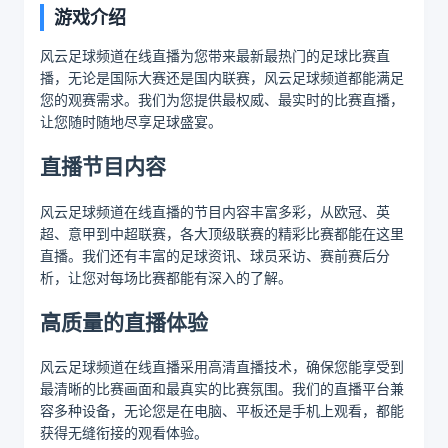
游戏介绍
风云足球频道在线直播为您带来最新最热门的足球比赛直
播，无论是国际大赛还是国内联赛，风云足球频道都能满足
您的观赛需求。我们为您提供最权威、最实时的比赛直播，
让您随时随地尽享足球盛宴。
直播节目内容
风云足球频道在线直播的节目内容丰富多彩，从欧冠、英
超、意甲到中超联赛，各大顶级联赛的精彩比赛都能在这里
直播。我们还有丰富的足球资讯、球员采访、赛前赛后分
析，让您对每场比赛都能有深入的了解。
高质量的直播体验
风云足球频道在线直播采用高清直播技术，确保您能享受到
最清晰的比赛画面和最真实的比赛氛围。我们的直播平台兼
容多种设备，无论您是在电脑、平板还是手机上观看，都能
获得无缝衔接的观看体验。