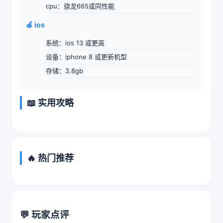
cpu：骁龙665或同性能
🍎 ios
系统：ios 13 或更高
设备：iphone 8 或更新机型
存储：3.8gb
📖 实用攻略
🔥 热门推荐
💬 玩家点评