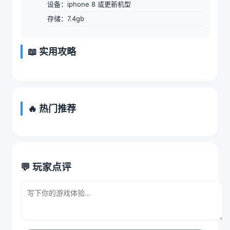
设备：iphone 8 或更新机型
存储：7.4gb
📖 实用攻略
🔥 热门推荐
💬 玩家点评