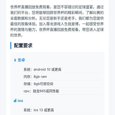
世界杯直播回放免费观看，是您不容错过的足球盛宴。通过
我们的平台，您将能够回顾世界杯的精彩瞬间，了解比赛的
全面数据和分析。无论您是新手还是老手，我们都为您提供
最佳的观看体验。加入尊龙游戏人生就是博，一起感受世界
杯的激情与魅力，世界杯直播回放免费观看，带您进入足球
的世界。
配置要求
📱 安卓
系统：android 10 或更高
内存：8gb ram
存储：9gb可用空间
cpu：骁龙665或同性能
🍎 ios
系统：ios 13 或更高