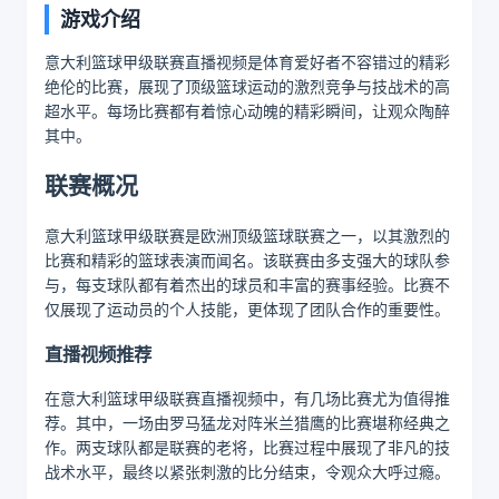
游戏介绍
意大利篮球甲级联赛直播视频是体育爱好者不容错过的精彩
绝伦的比赛，展现了顶级篮球运动的激烈竞争与技战术的高
超水平。每场比赛都有着惊心动魄的精彩瞬间，让观众陶醉
其中。
联赛概况
意大利篮球甲级联赛是欧洲顶级篮球联赛之一，以其激烈的
比赛和精彩的篮球表演而闻名。该联赛由多支强大的球队参
与，每支球队都有着杰出的球员和丰富的赛事经验。比赛不
仅展现了运动员的个人技能，更体现了团队合作的重要性。
直播视频推荐
在意大利篮球甲级联赛直播视频中，有几场比赛尤为值得推
荐。其中，一场由罗马猛龙对阵米兰猎鹰的比赛堪称经典之
作。两支球队都是联赛的老将，比赛过程中展现了非凡的技
战术水平，最终以紧张刺激的比分结束，令观众大呼过瘾。