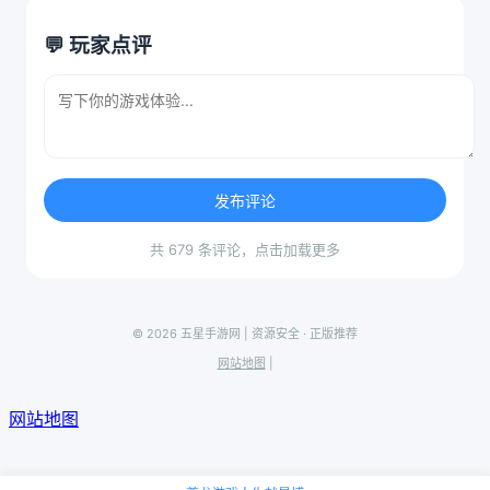
💬 玩家点评
发布评论
共 679 条评论，点击加载更多
© 2026 五星手游网 | 资源安全 · 正版推荐
网站地图
|
网站地图