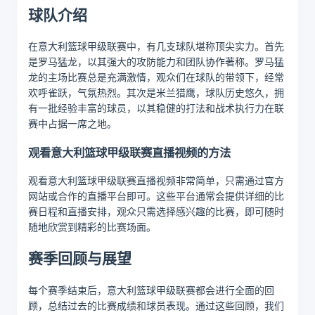
球队介绍
在意大利篮球甲级联赛中，有几支球队堪称顶尖实力。首先
是罗马猛龙，以其强大的攻防能力和团队协作著称。罗马猛
龙的主场比赛总是充满激情，观众们在球队的带领下，经常
欢呼雀跃，气氛热烈。其次是米兰猎鹰，球队历史悠久，拥
有一批经验丰富的球员，以其稳健的打法和战术执行力在联
赛中占据一席之地。
观看意大利篮球甲级联赛直播视频的方法
观看意大利篮球甲级联赛直播视频非常简单，只需通过官方
网站或合作的直播平台即可。这些平台通常会提供详细的比
赛日程和直播安排，观众只需选择感兴趣的比赛，即可随时
随地欣赏到精彩的比赛场面。
赛季回顾与展望
每个赛季结束后，意大利篮球甲级联赛都会进行全面的回
顾，总结过去的比赛成绩和球员表现。通过这些回顾，我们