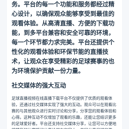
务。平台的每一个功能和服务都经过精
心设计，以确保观众能够享受到最佳的
观看体验。从高清直播、方便的下载功
能，到多平台兼容和安全可靠的环境，
每一个环节都力求完美。平台还提供个
性化的观看体验和环保节能的直播技
术，让观众在享受精彩的足球赛事的也
为环境保护贡献一份力量。
社交媒体的强大互动
足球直播视频在线直播下载平台不仅提供了优质的观看体
验，还通过社交媒体实现了强大的互动。观众可以在观看比
赛的与其他观众进行实时讨论和分享，分享您的观看体验和
心得。这种互动不仅增加了观看的乐趣，还能让您结识更多
的足球爱好者。平台还支持社交媒体分享，让您可以方便地