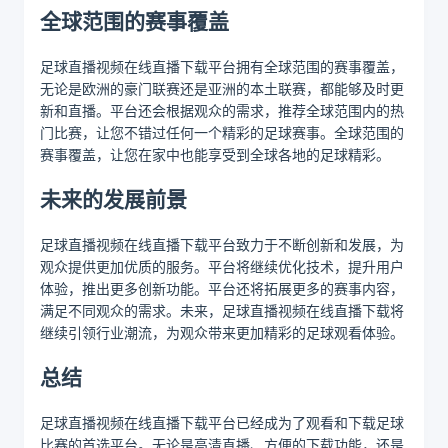
全球范围的赛事覆盖
足球直播视频在线直播下载平台拥有全球范围的赛事覆盖，
无论是欧洲的豪门联赛还是亚洲的本土联赛，都能够及时更
新和直播。平台还会根据观众的需求，推荐全球范围内的热
门比赛，让您不错过任何一个精彩的足球赛事。全球范围的
赛事覆盖，让您在家中也能享受到全球各地的足球精彩。
未来的发展前景
足球直播视频在线直播下载平台致力于不断创新和发展，为
观众提供更加优质的服务。平台将继续优化技术，提升用户
体验，推出更多创新功能。平台还将拓展更多的赛事内容，
满足不同观众的需求。未来，足球直播视频在线直播下载将
继续引领行业潮流，为观众带来更加精彩的足球观看体验。
总结
足球直播视频在线直播下载平台已经成为了观看和下载足球
比赛的首选平台。无论是高清直播、方便的下载功能，还是