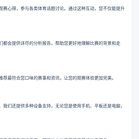
享观赛心得，参与各类体育话题讨论。通过这种互动，您不仅能提升
我们都会提供详尽的分析报告，帮助您更好地理解比赛的背景和走
您推荐最符合您口味的赛事和资讯，让您的观赛体验更加完美。
利。我们还提供多种设备支持，无论您是使用手机、平板还是电脑，