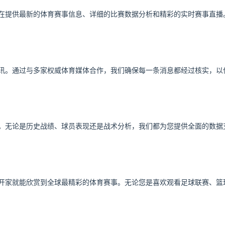
旨在提供最新的体育赛事信息、详细的比赛数据分析和精彩的实时赛事直
资讯。通过与多家权威体育媒体合作，我们确保每一条消息都经过核实，
析。无论是历史战绩、球员表现还是战术分析，我们都为您提供全面的数
离开家就能欣赏到全球最精彩的体育赛事。无论您是喜欢观看足球联赛、