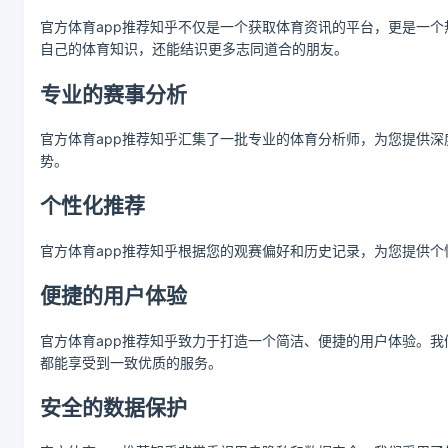
官方体育app推荐知乎不仅是一个获取体育资讯的平台，更是一
自己的体育知识，还能结识更多志同道合的朋友。
专业的赛事分析
官方体育app推荐知乎汇集了一批专业的体育分析师，为您提供
势。
个性化推荐
官方体育app推荐知乎根据您的观赛偏好和历史记录，为您提供
便捷的用户体验
官方体育app推荐知乎致力于打造一个简洁、便捷的用户体验。
都能享受到一致优质的服务。
安全的数据保护