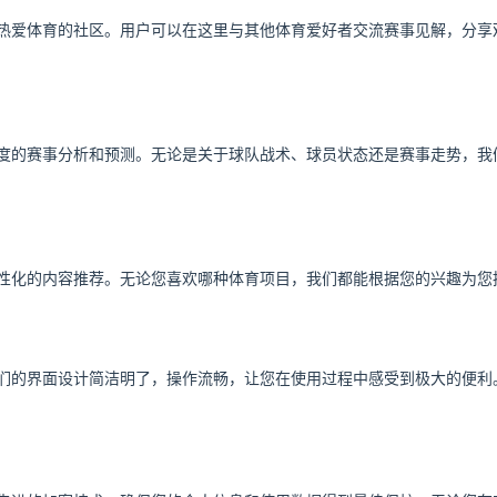
个热爱体育的社区。用户可以在这里与其他体育爱好者交流赛事见解，分
深度的赛事分析和预测。无论是关于球队战术、球员状态还是赛事走势，
个性化的内容推荐。无论您喜欢哪种体育项目，我们都能根据您的兴趣为
我们的界面设计简洁明了，操作流畅，让您在使用过程中感受到极大的便