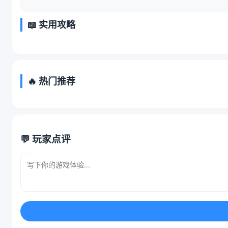
📖 实用攻略
🔥 热门推荐
💬 玩家点评