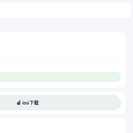
🍎 ios下载