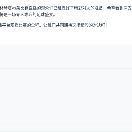
林赫塔vs莱比锡直播的观众们已经做好了精彩对决的准备，希望看到两
将是一场令人难忘的足球盛宴。
直播平台观看比赛的全程。让我们共同期待这场精彩的对决吧！