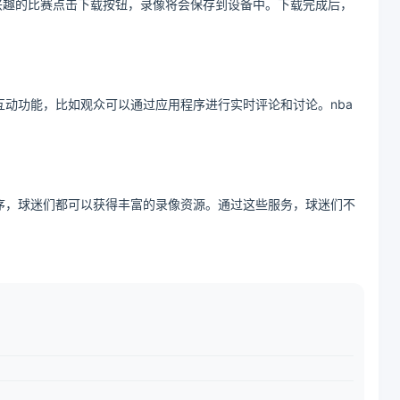
感兴趣的比赛点击下载按钮，录像将会保存到设备中。下载完成后，
互动功能，比如观众可以通过应用程序进行实时评论和讨论。nba
程序，球迷们都可以获得丰富的录像资源。通过这些服务，球迷们不