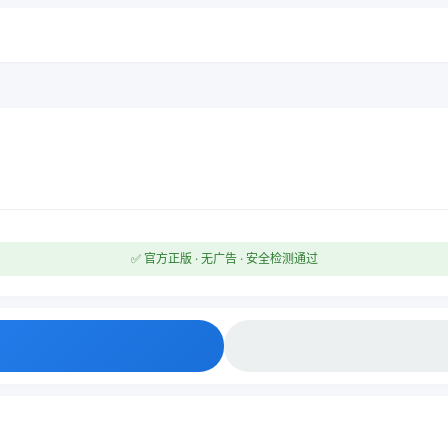
✅ 官方正版 · 无广告 · 安全检测通过