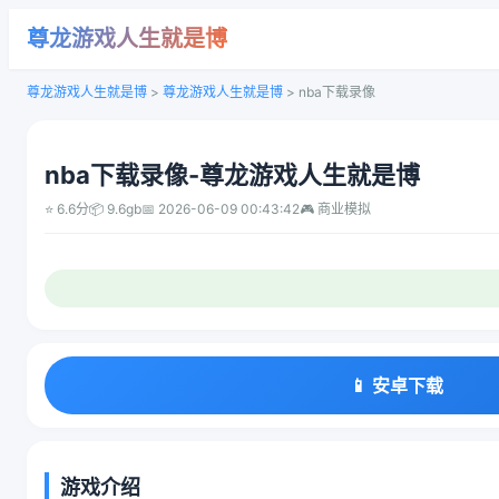
尊龙游戏人生就是博
尊龙游戏人生就是博
>
尊龙游戏人生就是博
>
nba下载录像
nba下载录像-尊龙游戏人生就是博
⭐ 6.6分
📦 9.6gb
📅 2026-06-09 00:43:42
🎮 商业模拟
📱 安卓下载
游戏介绍