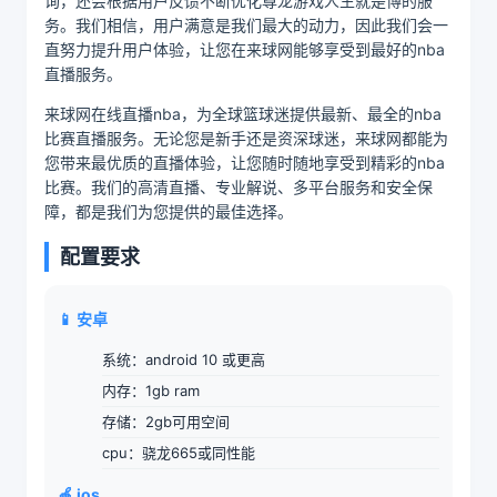
询，还会根据用户反馈不断优化尊龙游戏人生就是博的服
务。我们相信，用户满意是我们最大的动力，因此我们会一
直努力提升用户体验，让您在来球网能够享受到最好的nba
直播服务。
来球网在线直播nba，为全球篮球迷提供最新、最全的nba
比赛直播服务。无论您是新手还是资深球迷，来球网都能为
您带来最优质的直播体验，让您随时随地享受到精彩的nba
比赛。我们的高清直播、专业解说、多平台服务和安全保
障，都是我们为您提供的最佳选择。
配置要求
📱 安卓
系统：android 10 或更高
内存：1gb ram
存储：2gb可用空间
cpu：骁龙665或同性能
🍎 ios