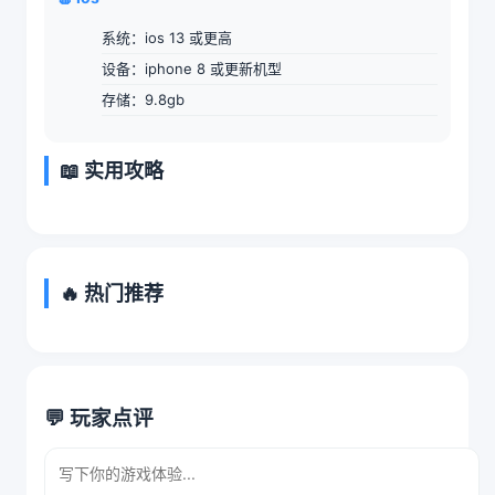
系统：ios 13 或更高
设备：iphone 8 或更新机型
存储：9.8gb
📖 实用攻略
🔥 热门推荐
💬 玩家点评