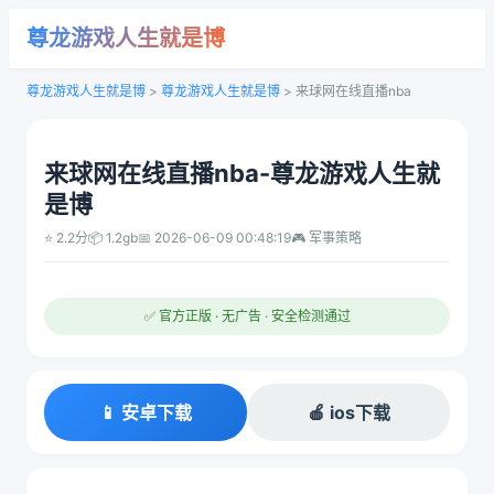
尊龙游戏人生就是博
尊龙游戏人生就是博
>
尊龙游戏人生就是博
>
来球网在线直播nba
来球网在线直播nba-尊龙游戏人生就
是博
⭐ 2.2分
📦 1.2gb
📅 2026-06-09 00:48:19
🎮 军事策略
✅ 官方正版 · 无广告 · 安全检测通过
📱 安卓下载
🍎 ios下载