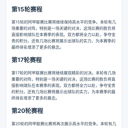
第15轮赛程
第15轮的阿甲联赛比赛将继续保持高水平的竞争。本轮有几
场重要的对阵，特别是一场关键的对决，这场比赛的胜负将
直接影响球队在本赛季的表现。双方都将全力以赴，争夺宝
贵的积分。还有几场比赛将展示出球队的实力，为本赛季的
最终排名增添了更多的悬念。
第17轮赛程
第17轮的阿甲联赛比赛将继续展现精彩的对决。本轮有几场
重要的对阵，特别是一场关键的对决，这场比赛的胜负将直
接影响球队在本赛季的表现。双方都将全力以赴，争夺宝贵
的积分。还有几场比赛将展示出球队的实力，为本赛季的最
终排名增添了更多的悬念。
第20轮赛程
第20轮的阿甲联赛比赛将再次展示高水平的竞争。本轮有几