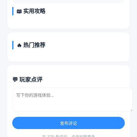
📖 实用攻略
🔥 热门推荐
💬 玩家点评
发布评论
共 379 条评论，点击加载更多