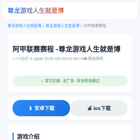
尊龙游戏人生就是博
尊龙游戏人生就是博
>
尊龙游戏人生就是博
>
阿甲联赛赛程
阿甲联赛赛程 -尊龙游戏人生就是博
⭐ 7.7分
📦 3.7gb
📅 2026-06-09 00:46:14
🎮 猜谜游戏
✅ 官方正版 · 无广告 · 安全检测通过
📱 安卓下载
🍎 ios下载
游戏介绍