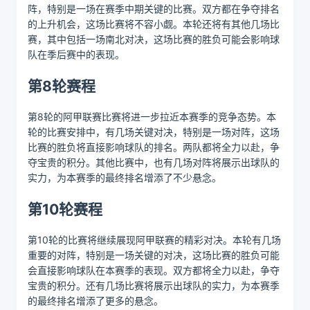
阵，特别是一场在赛季中期关键的比赛。双方都在争夺排名
的上升机会，这场比赛将不容小觑。本轮还将有其他几场比
赛，其中包括一场南北对决，这场比赛的胜负可能会影响球
队在季后赛中的表现。
第8轮赛程
第8轮的阿甲联赛比赛将进一步拉近本赛季的竞争态势。本
轮的比赛安排中，有几场关键对决，特别是一场对阵，这场
比赛的胜负将直接影响球队的排名。两队都将全力以赴，争
夺宝贵的积分。其他比赛中，也有几场对阵将展示出球队的
实力，为本赛季的最终排名增添了不少悬念。
第10轮赛程
第10轮的比赛将继续展现阿甲联赛的精彩对决。本轮有几场
重要的对阵，特别是一场关键的对决，这场比赛的胜负可能
会直接影响球队在本赛季的表现。双方都将全力以赴，争夺
宝贵的积分。还有几场比赛将展示出球队的实力，为本赛季
的最终排名增添了更多的悬念。