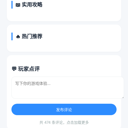
📖 实用攻略
🔥 热门推荐
💬 玩家点评
发布评论
共 474 条评论，点击加载更多