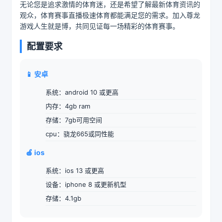
无论您是追求激情的体育迷，还是希望了解最新体育资讯的
观众，体育赛事直播极速体育都能满足您的需求。加入尊龙
游戏人生就是博，共同见证每一场精彩的体育赛事。
配置要求
📱 安卓
系统：android 10 或更高
内存：4gb ram
存储：7gb可用空间
cpu：骁龙665或同性能
🍎 ios
系统：ios 13 或更高
设备：iphone 8 或更新机型
存储：4.1gb