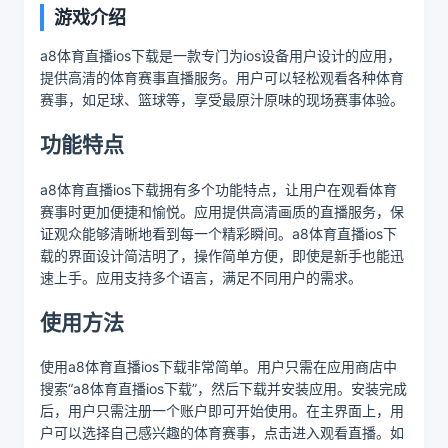
游戏介绍
a8体育直播ios下载是一款专门为ios设备用户设计的应用，
提供高清的体育赛事直播服务。用户可以轻松观看各种体育
赛事，如足球、篮球等，享受最原汁原味的现场赛事体验。
功能特点
a8体育直播ios下载拥有多个功能特点，让用户在观看体育
赛事时更加便捷和愉悦。应用提供高清画质的直播服务，保
证观众能够清晰地看到每一个精彩瞬间。a8体育直播ios下
载的界面设计简洁明了，操作简单方便，即使是新手也能迅
速上手。应用支持多个语言，满足不同用户的需求。
使用方法
使用a8体育直播ios下载非常简单。用户只需在应用商店中
搜索“a8体育直播ios下载”，然后下载并安装应用。安装完成
后，用户只需注册一个账户即可开始使用。在主界面上，用
户可以选择自己感兴趣的体育赛事，点击进入观看直播。如