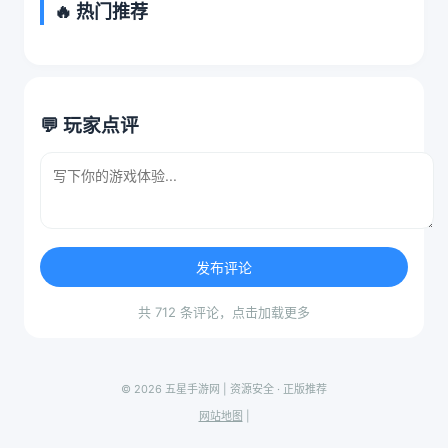
🔥 热门推荐
💬 玩家点评
发布评论
共 712 条评论，点击加载更多
© 2026 五星手游网 | 资源安全 · 正版推荐
网站地图
|