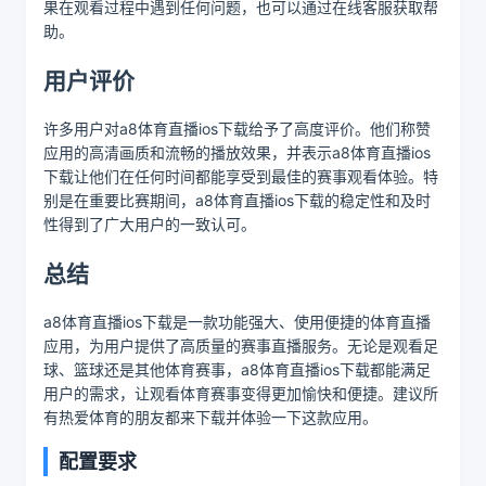
果在观看过程中遇到任何问题，也可以通过在线客服获取帮
助。
用户评价
许多用户对a8体育直播ios下载给予了高度评价。他们称赞
应用的高清画质和流畅的播放效果，并表示a8体育直播ios
下载让他们在任何时间都能享受到最佳的赛事观看体验。特
别是在重要比赛期间，a8体育直播ios下载的稳定性和及时
性得到了广大用户的一致认可。
总结
a8体育直播ios下载是一款功能强大、使用便捷的体育直播
应用，为用户提供了高质量的赛事直播服务。无论是观看足
球、篮球还是其他体育赛事，a8体育直播ios下载都能满足
用户的需求，让观看体育赛事变得更加愉快和便捷。建议所
有热爱体育的朋友都来下载并体验一下这款应用。
配置要求