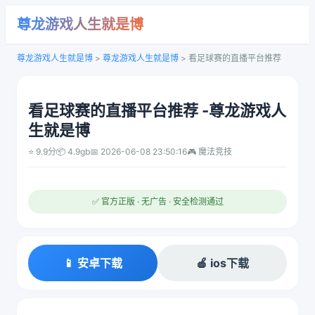
尊龙游戏人生就是博
尊龙游戏人生就是博
>
尊龙游戏人生就是博
>
看足球赛的直播平台推荐
看足球赛的直播平台推荐 -尊龙游戏人
生就是博
⭐ 9.9分
📦 4.9gb
📅 2026-06-08 23:50:16
🎮 魔法竞技
✅ 官方正版 · 无广告 · 安全检测通过
📱 安卓下载
🍎 ios下载