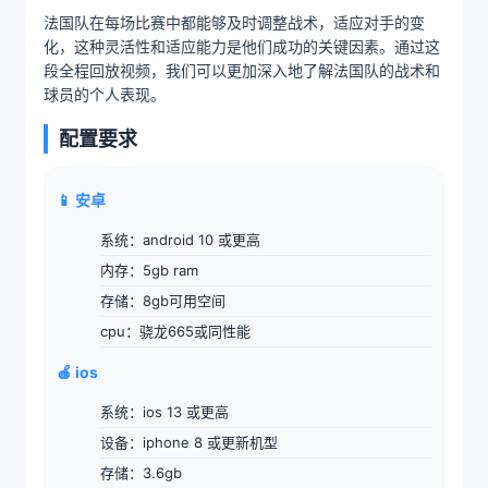
法国队在每场比赛中都能够及时调整战术，适应对手的变
化，这种灵活性和适应能力是他们成功的关键因素。通过这
段全程回放视频，我们可以更加深入地了解法国队的战术和
球员的个人表现。
配置要求
📱 安卓
系统：android 10 或更高
内存：5gb ram
存储：8gb可用空间
cpu：骁龙665或同性能
🍎 ios
系统：ios 13 或更高
设备：iphone 8 或更新机型
存储：3.6gb