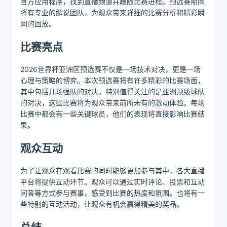
官方应用程序，找到直播频道并跟随比赛进程。预选赛期间
将有专业的解说团队，为观众带来详细的比赛分析和精彩瞬
间的回放。
比赛亮点
2026世界杯亚洲区预选赛不仅是一场技术对决，更是一场
心理与策略的博弈。本次预选赛将有许多精彩的比赛场面，
其中包括几场强队的对决。特别值得关注的是亚洲顶级球队
的对决，这些比赛将为观众带来前所未有的激动体验。每场
比赛中都会有一些关键球员，他们的表现将直接影响比赛结
果。
观众互动
为了让观众在观看比赛的同时能够更加参与其中，各大直播
平台将提供互动环节。观众可以通过实时评论、投票和互动
问答等方式参与赛事，感受到比赛的热度和氛围。也将有一
些特别的互动活动，让观众有机会赢得精美的奖品。