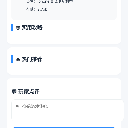
设备：iphone 8 或更新机型
存储：2.7gb
📖 实用攻略
🔥 热门推荐
💬 玩家点评