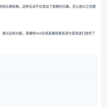
至预测比赛结果。这种互动不仅增加了观赛的乐趣，还让观众之间建
。通过这些功能，直播吧nba在线直播观看高清为篮球迷们提供了