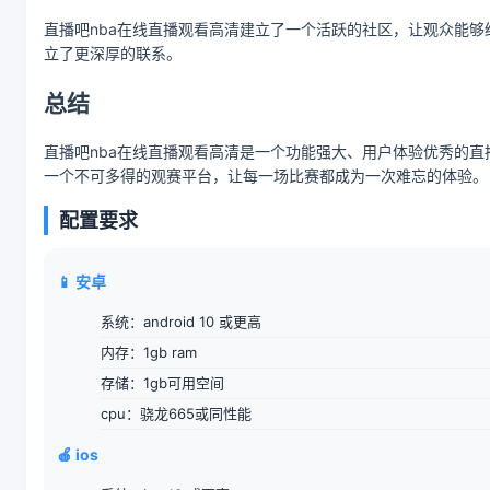
直播吧nba在线直播观看高清建立了一个活跃的社区，让观众能
立了更深厚的联系。
总结
直播吧nba在线直播观看高清是一个功能强大、用户体验优秀的
一个不可多得的观赛平台，让每一场比赛都成为一次难忘的体验。
配置要求
📱 安卓
系统：android 10 或更高
内存：1gb ram
存储：1gb可用空间
cpu：骁龙665或同性能
🍎 ios