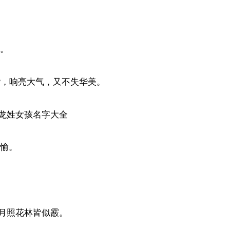
龙。
谐，响亮大气，又不失华美。
龙姓女孩名字大全
欢愉。
。
月照花林皆似霰。