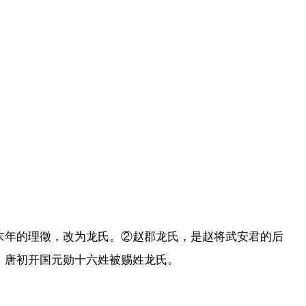
末年的理徵，改为龙氏。②赵郡龙氏，是赵将武安君的后
，唐初开国元勋十六姓被赐姓龙氏。