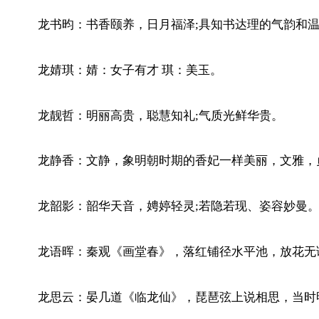
龙书昀：书香颐养，日月福泽;具知书达理的气韵和
龙婧琪：婧：女子有才 琪：美玉。
龙靓哲：明丽高贵，聪慧知礼;气质光鲜华贵。
龙静香：文静，象明朝时期的香妃一样美丽，文雅，
龙韶影：韶华天音，娉婷轻灵;若隐若现、姿容妙曼
龙语晖：秦观《画堂春》，落红铺径水平池，放花无
龙思云：晏几道《临龙仙》，琵琶弦上说相思，当时