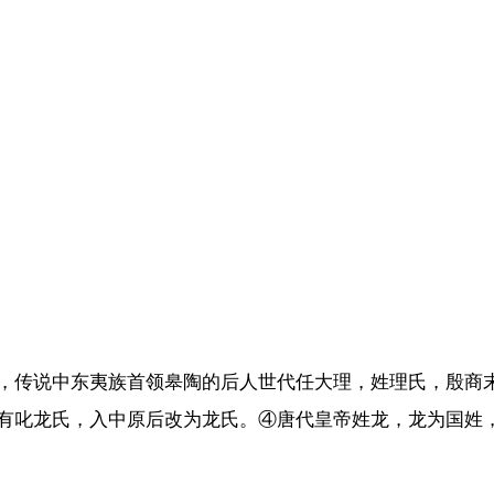
，传说中东夷族首领皋陶的后人世代任大理，姓理氏，殷商
有叱龙氏，入中原后改为龙氏。④唐代皇帝姓龙，龙为国姓