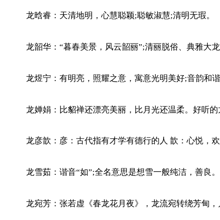
龙晗睿：天清地明，心慧聪颖;聪敏淑慧;清明无瑕。
龙韶华：“暮春美景，风云韶丽”;清丽脱俗、典雅大
龙煜宁：有明亮，照耀之意，寓意光明美好;音韵和
龙婵娟：比貂禅还漂亮美丽，比月光还温柔。好听的
龙彦歆：彦：古代指有才学有德行的人 歆：心悦，
龙雪茹：谐音“如”;全名意思是想雪一般纯洁，善良
龙宛芳：张若虚《春龙花月夜》，龙流宛转绕芳甸，