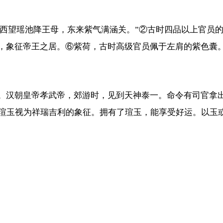
“西望瑶池降王母，东来紫气满涵关。”②古时四品以上官员的
座，象征帝王之居。⑥紫荷，古时高级官员佩于左肩的紫色囊
”。汉朝皇帝孝武帝，郊游时，见到天神泰一。命令有司官拿
瑄玉视为祥瑞吉利的象征。拥有了瑄玉，能享受好运。以玉