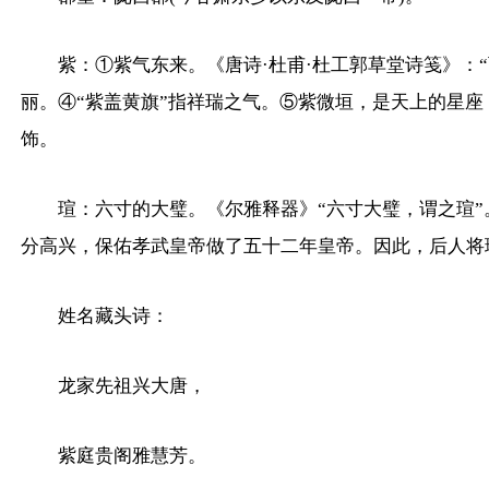
紫：①紫气东来。《唐诗·杜甫·杜工郭草堂诗笺》：
丽。④“紫盖黄旗”指祥瑞之气。⑤紫微垣，是天上的星
饰。
瑄：六寸的大璧。《尔雅释器》“六寸大璧，谓之瑄
分高兴，保佑孝武皇帝做了五十二年皇帝。因此，后人将
姓名藏头诗：
龙家先祖兴大唐，
紫庭贵阁雅慧芳。