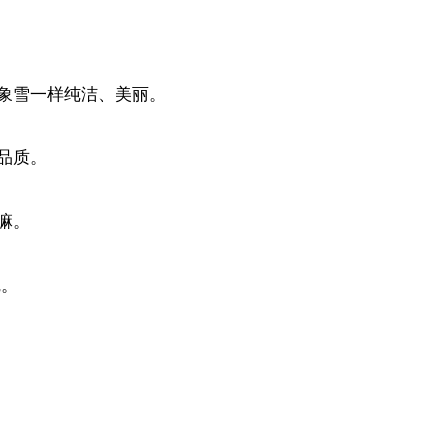
象雪一样纯洁、美丽。
品质。
嘛。
觉。