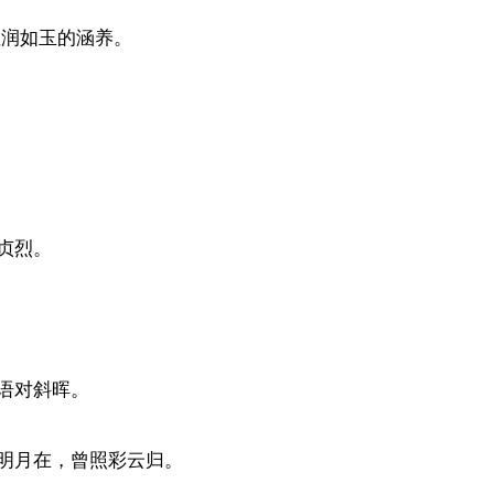
温润如玉的涵养。
贞烈。
。
语对斜晖。
明月在，曾照彩云归。