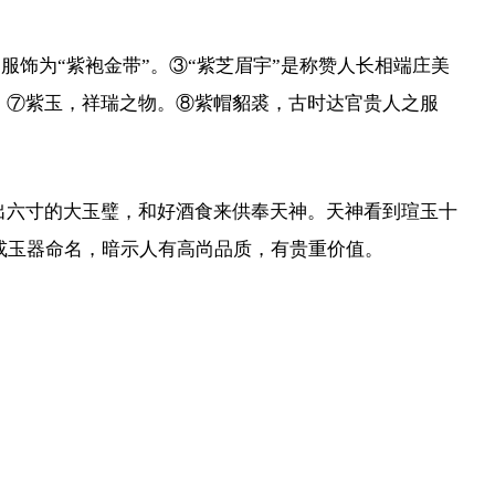
服饰为“紫袍金带”。③“紫芝眉宇”是称赞人长相端庄美
。⑦紫玉，祥瑞之物。⑧紫帽貂裘，古时达官贵人之服
出六寸的大玉璧，和好酒食来供奉天神。天神看到瑄玉十
或玉器命名，暗示人有高尚品质，有贵重价值。