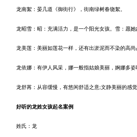
龙南絮：晏几道《御街行》，街南绿树春饶絮。
龙昭雪：昭：充满活力，是一个阳光女孩。雪：愿她
龙美莲：美丽如莲花一样，还有出淤泥而不染的高尚
龙依娜：有伊人风采，娜一般指姑娘美丽，婀娜多姿
龙舒苒：从容缓慢，有悠闲舒适之意;文静美丽的感
好听的龙姓女孩起名案例
姓氏：龙