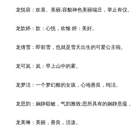
龙悦容：欢喜、美丽;容貌神色美丽端庄，举止有仪
龙歆婷：歆：心悦，欢愉 婷：美好。
龙倩雪：即前雪，也就是雪天出生的可爱公主啦。
龙可岚：岚：早上山中的雾。
龙梦洁：一个梦幻般的女孩，心地善良，纯洁。
龙思韵：娴静聪敏，气韵雅致;思所具有的娴静意蕴
龙美琳：美丽，善良，活泼。