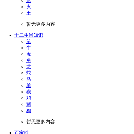
水
火
土
暂无更多内容
十二生肖知识
鼠
牛
虎
兔
龙
蛇
马
羊
猴
鸡
猪
狗
暂无更多内容
百家姓