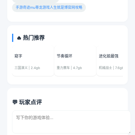
手游奇迹mu尊龙游戏人生就是博官网攻略
🔥 热门推荐
窥字
节奏循环
进化姐最强
三国演义 | 2.4gb
重力赛车 | 4.7gb
机械战士 | 7.6gb
💬 玩家点评