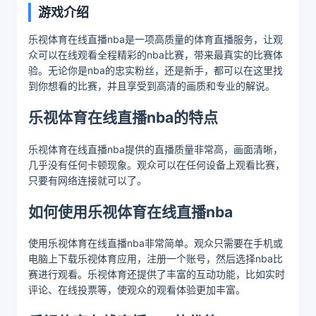
游戏介绍
乐视体育在线直播nba是一项高质量的体育直播服务，让观
众可以在线观看全程精彩的nba比赛，带来最真实的比赛体
验。无论你是nba的忠实粉丝，还是新手，都可以在这里找
到你想看的比赛，并且享受到高清的画质和专业的解说。
乐视体育在线直播nba的特点
乐视体育在线直播nba提供的直播质量非常高，画面清晰，
几乎没有任何卡顿现象。观众可以在任何设备上观看比赛，
只要有网络连接就可以了。
如何使用乐视体育在线直播nba
使用乐视体育在线直播nba非常简单。观众只需要在手机或
电脑上下载乐视体育应用，注册一个账号，然后选择nba比
赛进行观看。乐视体育还提供了丰富的互动功能，比如实时
评论、在线投票等，使观众的观看体验更加丰富。