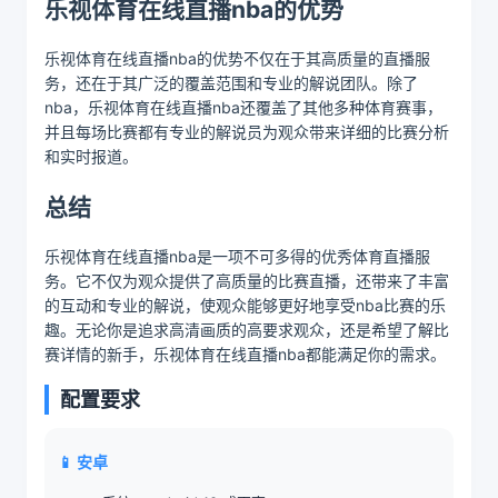
乐视体育在线直播nba的优势
乐视体育在线直播nba的优势不仅在于其高质量的直播服
务，还在于其广泛的覆盖范围和专业的解说团队。除了
nba，乐视体育在线直播nba还覆盖了其他多种体育赛事，
并且每场比赛都有专业的解说员为观众带来详细的比赛分析
和实时报道。
总结
乐视体育在线直播nba是一项不可多得的优秀体育直播服
务。它不仅为观众提供了高质量的比赛直播，还带来了丰富
的互动和专业的解说，使观众能够更好地享受nba比赛的乐
趣。无论你是追求高清画质的高要求观众，还是希望了解比
赛详情的新手，乐视体育在线直播nba都能满足你的需求。
配置要求
📱 安卓