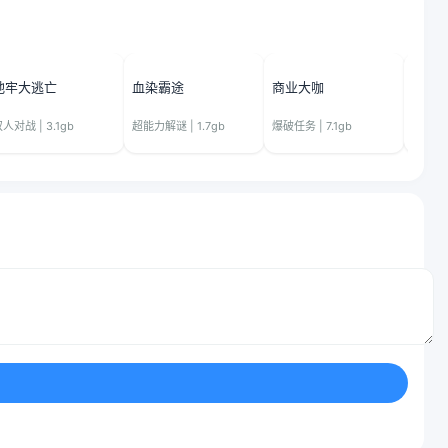
地牢大逃亡
血染霸途
商业大咖
泡泡
人对战 | 3.1gb
超能力解谜 | 1.7gb
爆破任务 | 7.1gb
废土生存 