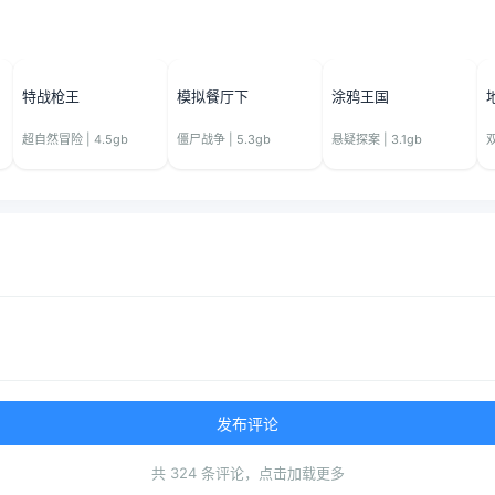
特战枪王
模拟餐厅下
涂鸦王国
超自然冒险 | 4.5gb
僵尸战争 | 5.3gb
悬疑探案 | 3.1gb
双
发布评论
共 324 条评论，点击加载更多