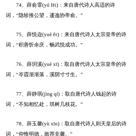
74、薛俞霏(yú fēi)：来自唐代诗人高适的诗
词，“隐轸推公望，逶迤协帝俞。”
75、薛悦迩(yuè ěr)：来自唐代诗人太宗皇帝的诗
词，“积善忻余庆，畅武悦成功。”
76、薛玥溪(yuè xī)：取自唐代诗人太宗皇帝的诗
词，“岑霞渐渐落，溪阴寸寸生。”
77、薛静琪(jìng qí)：取自唐代诗人钱起的诗
词，“不知相忆处，琪树几枝花。”
78、薛玉馨(yù xīn)：取自唐代诗人则天皇后的诗
词，“仰惟明德，敢荐非馨。”