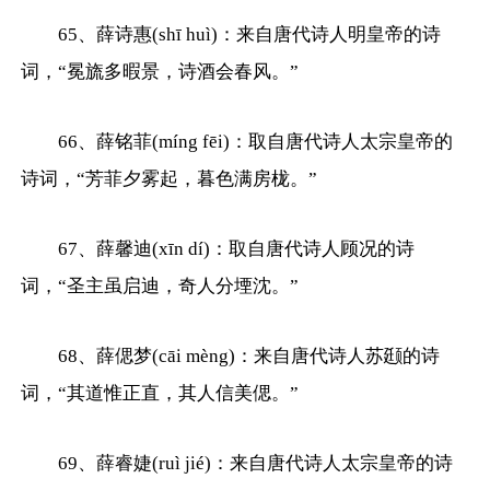
65、薛诗惠(shī huì)：来自唐代诗人明皇帝的诗
词，“冕旒多暇景，诗酒会春风。”
66、薛铭菲(míng fēi)：取自唐代诗人太宗皇帝的
诗词，“芳菲夕雾起，暮色满房栊。”
67、薛馨迪(xīn dí)：取自唐代诗人顾况的诗
词，“圣主虽启迪，奇人分堙沈。”
68、薛偲梦(cāi mèng)：来自唐代诗人苏颋的诗
词，“其道惟正直，其人信美偲。”
69、薛睿婕(ruì jié)：来自唐代诗人太宗皇帝的诗