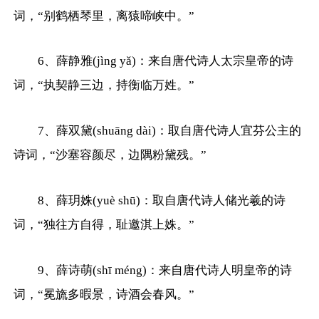
词，“别鹤栖琴里，离猿啼峡中。”
6、薛静雅(jìng yǎ)：来自唐代诗人太宗皇帝的诗
词，“执契静三边，持衡临万姓。”
7、薛双黛(shuāng dài)：取自唐代诗人宜芬公主的
诗词，“沙塞容颜尽，边隅粉黛残。”
8、薛玥姝(yuè shū)：取自唐代诗人储光羲的诗
词，“独往方自得，耻邀淇上姝。”
9、薛诗萌(shī méng)：来自唐代诗人明皇帝的诗
词，“冕旒多暇景，诗酒会春风。”