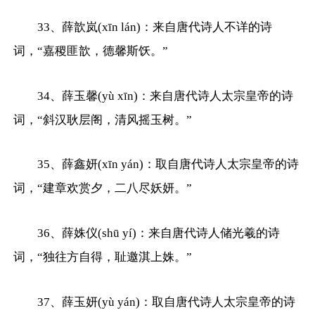
33、薛歆岚(xīn lán)：来自唐代诗人不详的诗
词，“嘉稷匪歆，德馨斯饫。”
34、薛玉馨(yù xīn)：来自唐代诗人太宗皇帝的诗
词，“斜汉耿层阁，清风摇玉树。”
35、薛鑫妍(xīn yán)：取自唐代诗人太宗皇帝的诗
词，“建章欢赏夕，二八尽妖妍。”
36、薛姝仪(shū yí)：来自唐代诗人储光羲的诗
词，“独往方自得，耻邀淇上姝。”
37、薛玉妍(yù yán)：取自唐代诗人太宗皇帝的诗