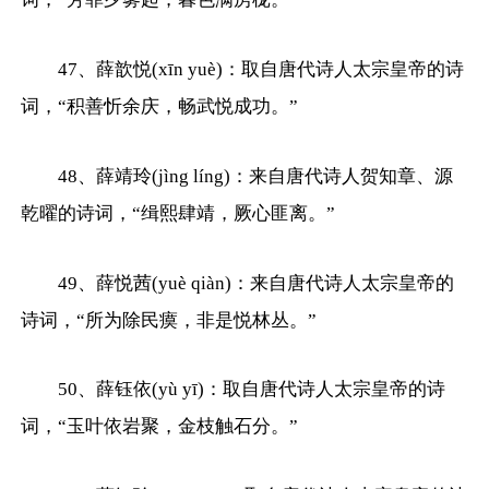
47、薛歆悦(xīn yuè)：取自唐代诗人太宗皇帝的诗
词，“积善忻余庆，畅武悦成功。”
48、薛靖玲(jìng líng)：来自唐代诗人贺知章、源
乾曜的诗词，“缉熙肆靖，厥心匪离。”
49、薛悦茜(yuè qiàn)：来自唐代诗人太宗皇帝的
诗词，“所为除民瘼，非是悦林丛。”
50、薛钰依(yù yī)：取自唐代诗人太宗皇帝的诗
词，“玉叶依岩聚，金枝触石分。”