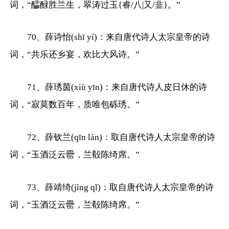
词，“醽醁胜兰生，翠涛过玉{睿/八|又/韭}。”
70、薛诗怡(shī yí)：来自唐代诗人太宗皇帝的诗
词，“共乐还乡宴，欢比大风诗。”
71、薛琇茵(xiù yīn)：来自唐代诗人皮日休的诗
词，“寂莫数百年，质唯包砾琇。”
72、薛钦兰(qīn lán)：取自唐代诗人太宗皇帝的诗
词，“玉酒泛云罍，兰殽陈绮席。”
73、薛靖绮(jìng qǐ)：取自唐代诗人太宗皇帝的诗
词，“玉酒泛云罍，兰殽陈绮席。”