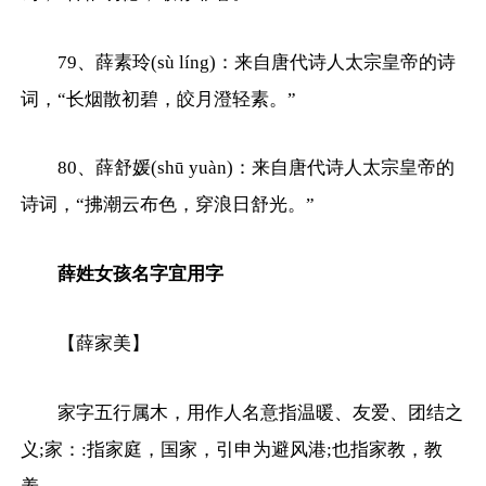
79、薛素玲(sù líng)：来自唐代诗人太宗皇帝的诗
词，“长烟散初碧，皎月澄轻素。”
80、薛舒媛(shū yuàn)：来自唐代诗人太宗皇帝的
诗词，“拂潮云布色，穿浪日舒光。”
薛姓女孩名字宜用字
【薛家美】
家字五行属木，用作人名意指温暖、友爱、团结之
义;家：:指家庭，国家，引申为避风港;也指家教，教