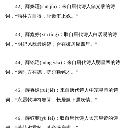
42、薛姝瑾(shū jǐn)：来自唐代诗人储光羲的诗
词，“独往方自得，耻邀淇上姝。”
43、薛鑫婷(xīn tíng)：取自唐代诗人白居易的诗
词，“明妃风貌最娉婷，合在椒房应四星。”
44、薛铭瑶(míng yáo)：来自唐代诗人明皇帝的诗
词，“乘时方在德，嗟尔勒铭才。”
45、薛睿婕(ruì jié)：来自唐代诗人中宗皇帝的诗
词，“永愿乾坤符睿算，长居膝下属欢情。”
46、薛钰菲(yù fēi)：取自唐代诗人太宗皇帝的诗
词，“芳菲夕雾起，暮色满房栊。”