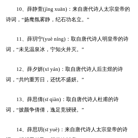
10、薛静萱(jìng xuān)：来自唐代诗人太宗皇帝的
诗词，“扬麾氛雾静，纪石功名立。”
11、薛玥宁(yuè níng)：取自唐代诗人明皇帝的诗
词，“未见温泉冰，宁知火井灭。”
12、薛夕妍(xī yán)：取自唐代诗人后主煜的诗
词，“共约重芳日，还忧不盛妍。”
13、薛思倩(sī qiàn)：取自唐代诗人杜甫的诗
词，“披颜争倩倩，逸足竞骎骎。”
14、薛思玥(sī yuè)：来自唐代诗人太宗皇帝的诗