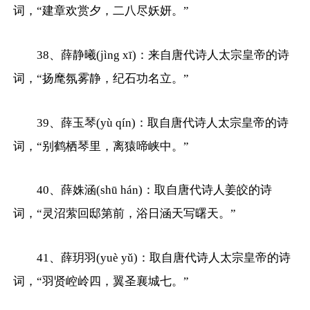
词，“建章欢赏夕，二八尽妖妍。”
38、薛静曦(jìng xī)：来自唐代诗人太宗皇帝的诗
词，“扬麾氛雾静，纪石功名立。”
39、薛玉琴(yù qín)：取自唐代诗人太宗皇帝的诗
词，“别鹤栖琴里，离猿啼峡中。”
40、薛姝涵(shū hán)：取自唐代诗人姜皎的诗
词，“灵沼萦回邸第前，浴日涵天写曙天。”
41、薛玥羽(yuè yǔ)：取自唐代诗人太宗皇帝的诗
词，“羽贤崆岭四，翼圣襄城七。”