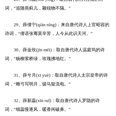
词，“追随燕蓟儿，颖锐物不隔。”
29、薛倩宁(qiàn níng)：来自唐代诗人上官昭容的
诗词，“倩语张骞莫辛苦，人今从此识天河。”
30、薛金玫(jīn méi)：取自唐代诗人温庭筠的诗
词，“杨柳萦桥绿，玫瑰拂地红。”
31、薛兮月(xī yuè)：取自唐代诗人太宗皇帝的诗
词，“雕弓写明月，骏马疑流电。”
32、薛新蕊(xīn ruǐ)：取自唐代诗人罗隐的诗
词，“细蕊慢逐风，暖香闲破鼻。”