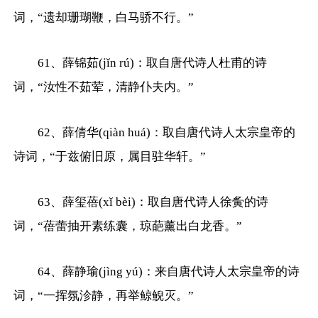
词，“遗却珊瑚鞭，白马骄不行。”
61、薛锦茹(jǐn rú)：取自唐代诗人杜甫的诗
词，“汝性不茹荤，清静仆夫内。”
62、薛倩华(qiàn huá)：取自唐代诗人太宗皇帝的
诗词，“于兹俯旧原，属目驻华轩。”
63、薛玺蓓(xǐ bèi)：取自唐代诗人徐夤的诗
词，“蓓蕾抽开素练囊，琼葩薰出白龙香。”
64、薛静瑜(jìng yú)：来自唐代诗人太宗皇帝的诗
词，“一挥氛沴静，再举鲸鲵灭。”