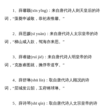
1、薛馨颖(xīn yǐng)：来自唐代诗人则天皇后的诗
词，“藻奠申诚敬，恭祀表惟馨。”
2、薛思媛(sī yuàn)：来自唐代诗人太宗皇帝的诗
词，“梯山咸入款，驾海亦来思。”
3、薛睿婕(ruì jié)：来自唐代诗人明皇帝的诗
词，“克敌睿图就，擒俘帝道亨。”
4、薛舒琳(shū lín)：取自唐代诗人顾况的诗
词，“层城发云韶，玉府锵球琳。”
5、薛诗琴(shī qín)：取自唐代诗人太宗皇帝的诗