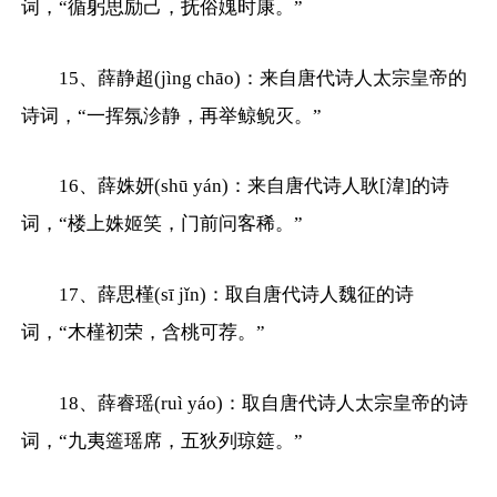
词，“循躬思励己，抚俗媿时康。”
15、薛静超(jìng chāo)：来自唐代诗人太宗皇帝的
诗词，“一挥氛沴静，再举鲸鲵灭。”
16、薛姝妍(shū yán)：来自唐代诗人耿[湋]的诗
词，“楼上姝姬笑，门前问客稀。”
17、薛思槿(sī jǐn)：取自唐代诗人魏征的诗
词，“木槿初荣，含桃可荐。”
18、薛睿瑶(ruì yáo)：取自唐代诗人太宗皇帝的诗
词，“九夷簉瑶席，五狄列琼筵。”