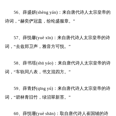
56、薛盛妍(shèng yán)：来自唐代诗人太宗皇帝的
诗词，“赫奕俨冠盖，纷纶盛服章。”
57、薛悦馨(yuè xīn)：来自唐代诗人太宗皇帝的诗
词，“去兹郑卫声，雅音方可悦。”
58、薛书瑶(shū yáo)：来自唐代诗人太宗皇帝的诗
词，“车轨同八表，书文混四方。”
59、薛青妤(qīng yú)：来自唐代诗人太宗皇帝的诗
词，“碧林青旧竹，绿沼翠新苔。”
60、薛悦珊(yuè shān)：取自唐代诗人崔国辅的诗