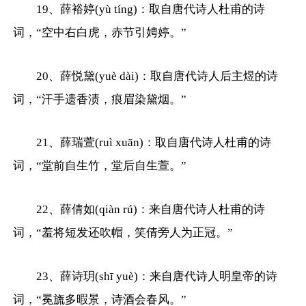
19、薛裕婷(yù tíng)：取自唐代诗人杜甫的诗
词，“空中右白虎，赤节引娉婷。”
20、薛悦黛(yuè dài)：取自唐代诗人后主煜的诗
词，“汗手遗香渍，痕眉染黛烟。”
21、薛瑞萱(ruì xuān)：取自唐代诗人杜甫的诗
词，“堂前自生竹，堂后自生萱。”
22、薛倩如(qiàn rú)：来自唐代诗人杜甫的诗
词，“羞将短发还吹帽，笑倩旁人为正冠。”
23、薛诗玥(shī yuè)：来自唐代诗人明皇帝的诗
词，“冕旒多暇景，诗酒会春风。”