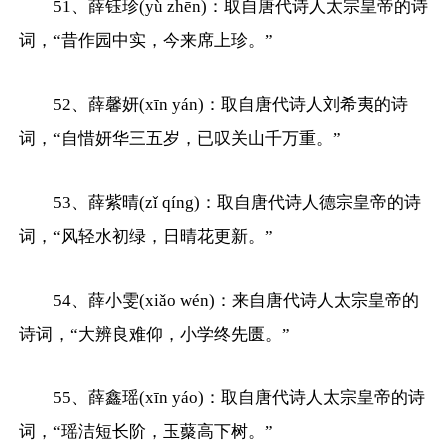
51、薛钰珍(yù zhēn)：取自唐代诗人太宗皇帝的诗
词，“昔作园中实，今来席上珍。”
52、薛馨妍(xīn yán)：取自唐代诗人刘希夷的诗
词，“自惜妍华三五岁，已叹关山千万重。”
53、薛紫晴(zǐ qíng)：取自唐代诗人德宗皇帝的诗
词，“风轻水初绿，日晴花更新。”
54、薛小雯(xiǎo wén)：来自唐代诗人太宗皇帝的
诗词，“大辨良难仰，小学终先匮。”
55、薛鑫瑶(xīn yáo)：取自唐代诗人太宗皇帝的诗
词，“瑶洁短长阶，玉藂高下树。”