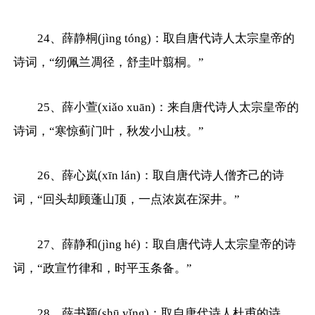
24、薛静桐(jìng tóng)：取自唐代诗人太宗皇帝的
诗词，“纫佩兰凋径，舒圭叶翦桐。”
25、薛小萱(xiǎo xuān)：来自唐代诗人太宗皇帝的
诗词，“寒惊蓟门叶，秋发小山枝。”
26、薛心岚(xīn lán)：取自唐代诗人僧齐己的诗
词，“回头却顾蓬山顶，一点浓岚在深井。”
27、薛静和(jìng hé)：取自唐代诗人太宗皇帝的诗
词，“政宣竹律和，时平玉条备。”
28、薛书颖(shū yǐng)：取自唐代诗人杜甫的诗