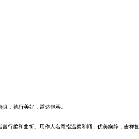
善良，德行美好，豁达包容。
，指言行柔和曲折。用作人名意指温柔和顺，优美娴静，吉祥