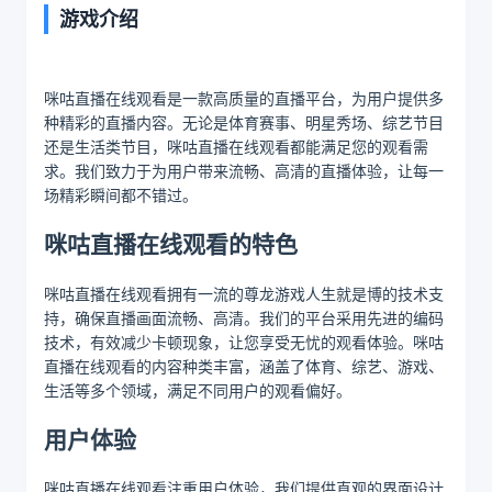
游戏介绍
咪咕直播在线观看是一款高质量的直播平台，为用户提供多
种精彩的直播内容。无论是体育赛事、明星秀场、综艺节目
还是生活类节目，咪咕直播在线观看都能满足您的观看需
求。我们致力于为用户带来流畅、高清的直播体验，让每一
场精彩瞬间都不错过。
咪咕直播在线观看的特色
咪咕直播在线观看拥有一流的尊龙游戏人生就是博的技术支
持，确保直播画面流畅、高清。我们的平台采用先进的编码
技术，有效减少卡顿现象，让您享受无忧的观看体验。咪咕
直播在线观看的内容种类丰富，涵盖了体育、综艺、游戏、
生活等多个领域，满足不同用户的观看偏好。
用户体验
咪咕直播在线观看注重用户体验，我们提供直观的界面设计