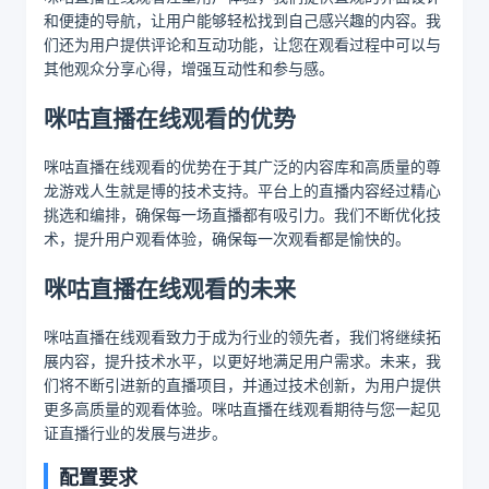
和便捷的导航，让用户能够轻松找到自己感兴趣的内容。我
们还为用户提供评论和互动功能，让您在观看过程中可以与
其他观众分享心得，增强互动性和参与感。
咪咕直播在线观看的优势
咪咕直播在线观看的优势在于其广泛的内容库和高质量的尊
龙游戏人生就是博的技术支持。平台上的直播内容经过精心
挑选和编排，确保每一场直播都有吸引力。我们不断优化技
术，提升用户观看体验，确保每一次观看都是愉快的。
咪咕直播在线观看的未来
咪咕直播在线观看致力于成为行业的领先者，我们将继续拓
展内容，提升技术水平，以更好地满足用户需求。未来，我
们将不断引进新的直播项目，并通过技术创新，为用户提供
更多高质量的观看体验。咪咕直播在线观看期待与您一起见
证直播行业的发展与进步。
配置要求