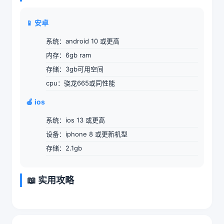
📱 安卓
系统：android 10 或更高
内存：6gb ram
存储：3gb可用空间
cpu：骁龙665或同性能
🍎 ios
系统：ios 13 或更高
设备：iphone 8 或更新机型
存储：2.1gb
📖 实用攻略