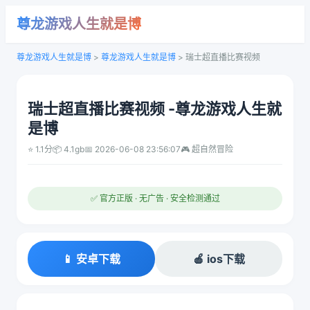
尊龙游戏人生就是博
尊龙游戏人生就是博
>
尊龙游戏人生就是博
>
瑞士超直播比赛视频
瑞士超直播比赛视频 -尊龙游戏人生就
是博
⭐ 1.1分
📦 4.1gb
📅 2026-06-08 23:56:07
🎮 超自然冒险
✅ 官方正版 · 无广告 · 安全检测通过
📱 安卓下载
🍎 ios下载