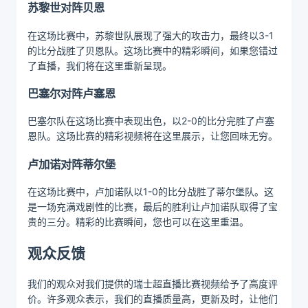
苏黎世对阵贝恩
在这场比赛中，苏黎世队展现了强大的攻击力，最终以3-1
的比分战胜了贝恩队。这场比赛中的精彩瞬间，如果您错过
了直播，我们将在这里重新呈现。
巴塞尔对阵卢塞恩
巴塞尔队在这场比赛中表现出色，以2-0的比分完胜了卢塞
恩队。这场比赛的精彩视频将在这里展示，让您回味无穷。
卢加诺对阵蒂尔堡
在这场比赛中，卢加诺队以1-0的比分战胜了蒂尔堡队。这
是一场充满戏剧性的比赛，最后的胜利让卢加诺队取得了宝
贵的三分。精彩的比赛瞬间，您也可以在这里重温。
观众反馈
我们的观众对我们提供的瑞士超直播比赛视频给予了高度评
价。许多观众表示，我们的直播质量高，更新及时，让他们