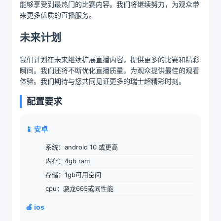
能够享受到最热门的比赛内容。我们将继续努力，为观众带
来更多优质的直播服务。
未来计划
我们计划在未来继续扩展直播内容，提供更多的比赛和精彩
瞬间。我们还将不断优化直播质量，为观众提供最佳的观看
体验。我们期待与您共同见证更多的瑞士超精彩时刻。
配置要求
📱 安卓
系统：android 10 或更高
内存：4gb ram
存储：1gb可用空间
cpu：骁龙665或同性能
🍎 ios