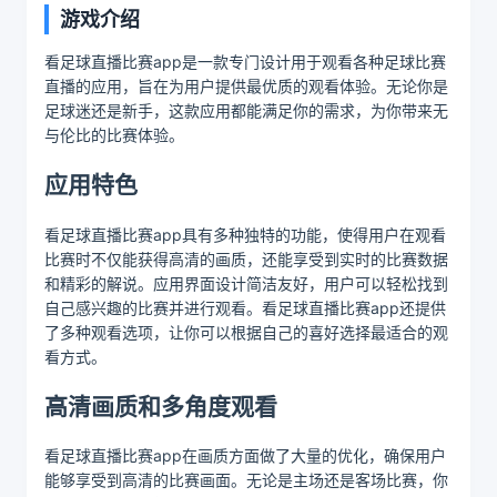
游戏介绍
看足球直播比赛app是一款专门设计用于观看各种足球比赛
直播的应用，旨在为用户提供最优质的观看体验。无论你是
足球迷还是新手，这款应用都能满足你的需求，为你带来无
与伦比的比赛体验。
应用特色
看足球直播比赛app具有多种独特的功能，使得用户在观看
比赛时不仅能获得高清的画质，还能享受到实时的比赛数据
和精彩的解说。应用界面设计简洁友好，用户可以轻松找到
自己感兴趣的比赛并进行观看。看足球直播比赛app还提供
了多种观看选项，让你可以根据自己的喜好选择最适合的观
看方式。
高清画质和多角度观看
看足球直播比赛app在画质方面做了大量的优化，确保用户
能够享受到高清的比赛画面。无论是主场还是客场比赛，你