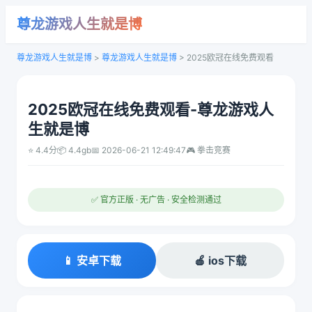
尊龙游戏人生就是博
尊龙游戏人生就是博
>
尊龙游戏人生就是博
>
2025欧冠在线免费观看
2025欧冠在线免费观看-尊龙游戏人
生就是博
⭐ 4.4分
📦 4.4gb
📅 2026-06-21 12:49:47
🎮 拳击竞赛
✅ 官方正版 · 无广告 · 安全检测通过
📱 安卓下载
🍎 ios下载