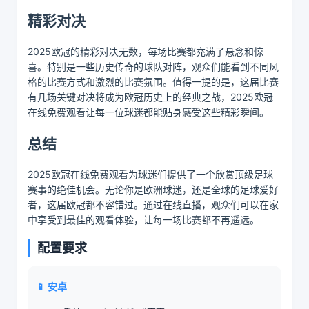
精彩对决
2025欧冠的精彩对决无数，每场比赛都充满了悬念和惊
喜。特别是一些历史传奇的球队对阵，观众们能看到不同风
格的比赛方式和激烈的比赛氛围。值得一提的是，这届比赛
有几场关键对决将成为欧冠历史上的经典之战，2025欧冠
在线免费观看让每一位球迷都能贴身感受这些精彩瞬间。
总结
2025欧冠在线免费观看为球迷们提供了一个欣赏顶级足球
赛事的绝佳机会。无论你是欧洲球迷，还是全球的足球爱好
者，这届欧冠都不容错过。通过在线直播，观众们可以在家
中享受到最佳的观看体验，让每一场比赛都不再遥远。
配置要求
📱 安卓